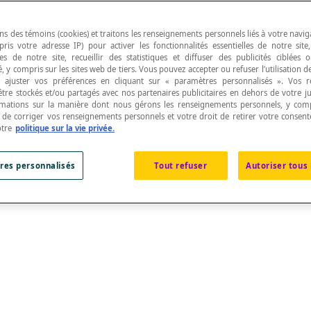
ns des témoins (cookies) et traitons les renseignements personnels liés à votre navig
pris votre adresse IP) pour activer les fonctionnalités essentielles de notre site
s de notre site, recueillir des statistiques et diffuser des publicités ciblées
, y compris sur les sites web de tiers. Vous pouvez accepter ou refuser l’utilisation d
 ajuster vos préférences en cliquant sur « paramètres personnalisés ». Vos 
être stockés et/ou partagés avec nos partenaires publicitaires en dehors de votre ju
rmations sur la manière dont nous gérons les renseignements personnels, y comp
t de corriger vos renseignements personnels et votre droit de retirer votre consent
otre
politique sur la vie privée.
res personnalisés
Tout refuser
Autoriser tous 