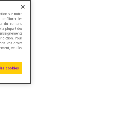
ation sur notre
, améliorer les
 ou du contenu
e la plupart des
renseignements
ridiction. Pour
ris vos droits
ement, veuillez
les cookies