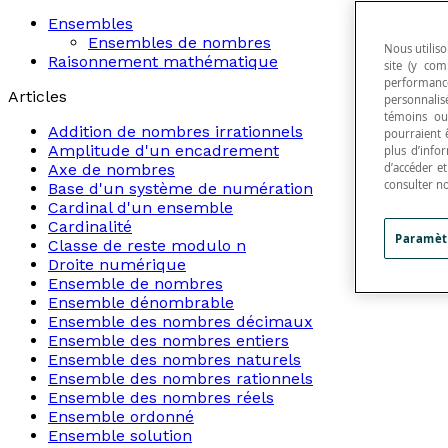
Ensembles
Ensembles de nombres
Nous utiliso
Raisonnement mathématique
site (y com
performance
Articles
personnalisé
témoins ou
Addition de nombres irrationnels
pourraient 
Amplitude d'un encadrement
plus d’info
Axe de nombres
d’accéder e
consulter n
Base d'un système de numération
Cardinal d'un ensemble
Cardinalité
Paramèt
Classe de reste modulo n
Droite numérique
Ensemble de nombres
Ensemble dénombrable
Ensemble des nombres décimaux
Ensemble des nombres entiers
Ensemble des nombres naturels
Ensemble des nombres rationnels
Ensemble des nombres réels
Ensemble ordonné
Ensemble solution