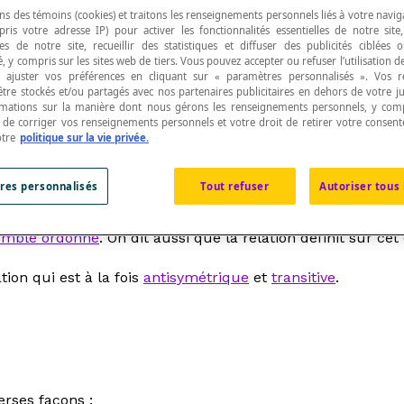
ns des témoins (cookies) et traitons les renseignements personnels liés à votre navig
pris votre adresse IP) pour activer les fonctionnalités essentielles de notre site
s de notre site, recueillir des statistiques et diffuser des publicités ciblées
, y compris sur les sites web de tiers. Vous pouvez accepter ou refuser l’utilisation d
 ajuster vos préférences en cliquant sur « paramètres personnalisés ». Vos 
être stockés et/ou partagés avec nos partenaires publicitaires en dehors de votre ju
s différentes.
rmations sur la manière dont nous gérons les renseignements personnels, y comp
t de corriger vos renseignements personnels et votre droit de retirer votre consent
otre
politique sur la vie privée.
er ses éléments entre eux de manière cohérente.
res personnalisés
Tout refuser
Autoriser tous 
emble ordonné
. On dit aussi que la relation définit sur 
ion qui est à la fois
antisymétrique
et
transitive
.
erses façons :