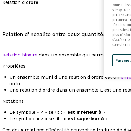
Relation d'ordre
Nous utiliso
site (y com
performance
personnalisé
témoins ou
pourraient 
Relation d'inégalité entre deux quantités de valeur
plus d’info
d’accéder e
consulter n
Relation binaire
dans un ensemble qui permet de compar
Paramèt
Propriétés
Un ensemble muni d’une relation d’ordre est un
ens
ordre.
Une relation d'ordre dans un ensemble E est une relat
Notations
Le symbole « < » se lit : «
est inférieur à
».
Le symbole « > » se lit : «
est supérieur à
».
Ces deux relations d'inégalité peuvent se traduire de div