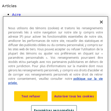
Articles
Acre
Aire
Aire d'un disque
Aire d'un polygone
Nous utilisons des témoins (cookies) et traitons les renseignements
personnels liés à votre navigation sur notre site (y compris votre
Aire d'un solide
adresse IP) pour activer les fonctionnalités essentielles de notre site,
Aire latérale d'un solide
améliorer les performances de notre site, recueillir des statistiques et
Aire totale d'un solide
diffuser des publicités ciblées ou du contenu personnalisé, y compris sur
Amplitude
les sites web de tiers. Vous pouvez accepter ou refuser l’utilisation de la
Amplitude d'une classe statistique
plupart des témoins ou ajuster vos préférences en cliquant sur «
Amplitude d'une fonction sinusoïdale
paramètres personnalisés ». Vos renseignements pourraient être
Angle au centre dans un polygone régulier
stockés et/ou partagés avec nos partenaires publicitaires en dehors de
Angle dans un plan
votre juridiction. Pour plus d’informations sur la manière dont nous
gérons les renseignements personnels, y compris vos droits d’accéder et
Angle de rotation
de corriger vos renseignements personnels et votre droit de retirer
Angle droit
votre consentement, veuillez consulter notre
politique sur la vie
Année (an)
privée.
Apothème d'un cône droit à base discoïdale
Apothème d'un polygone régulier
Apothème d'une pyramide régulière
Tout refuser
Autoriser tous les cookies
Approximation par arrondissement
Approximation par estimation
Approximation par troncation
Paramètres personnalisés