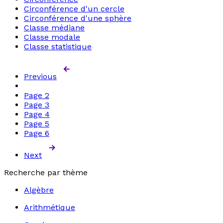
Circonférence d'un cercle
Circonférence d'une sphère
Classe médiane
Classe modale
Classe statistique
Previous
Page
2
Page
3
Page
4
Page
5
Page
6
Next
Recherche par thème
Algèbre
Arithmétique