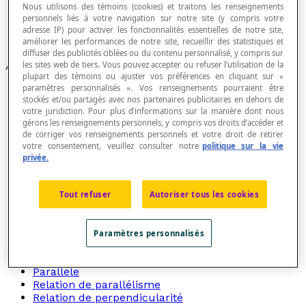
Nous utilisons des témoins (cookies) et traitons les renseignements
Fonctions
personnels liés à votre navigation sur notre site (y compris votre
Relations entre des droites
adresse IP) pour activer les fonctionnalités essentielles de notre site,
Relations entre des nombres
améliorer les performances de notre site, recueillir des statistiques et
diffuser des publicités ciblées ou du contenu personnalisé, y compris sur
les sites web de tiers. Vous pouvez accepter ou refuser l’utilisation de la
Articles
plupart des témoins ou ajuster vos préférences en cliquant sur «
paramètres personnalisés ». Vos renseignements pourraient être
Angle externe
stockés et/ou partagés avec nos partenaires publicitaires en dehors de
Angle interne
votre juridiction. Pour plus d’informations sur la manière dont nous
Direction
gérons les renseignements personnels, y compris vos droits d’accéder et
Droites concourantes
de corriger vos renseignements personnels et votre droit de retirer
Droites coplanaires
votre consentement, veuillez consulter notre
politique sur la vie
Droites gauches
privée.
Droites orthogonales
Droites parallèles
Droites perpendiculaires
Tout refuser
Autoriser tous les cookies
Droites sécantes
Égalité
Homographie
Paramètres personnalisés
Homologue
Lignes courbes parallèles
Parallèle
Relation de parallélisme
Relation de perpendicularité