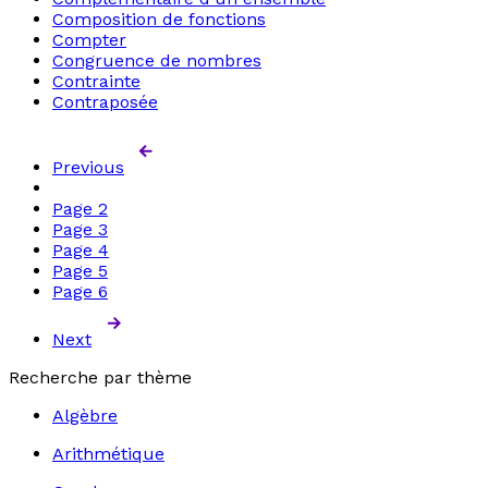
Composition de fonctions
Compter
Congruence de nombres
Contrainte
Contraposée
Previous
Page
2
Page
3
Page
4
Page
5
Page
6
Next
Recherche par thème
Algèbre
Arithmétique