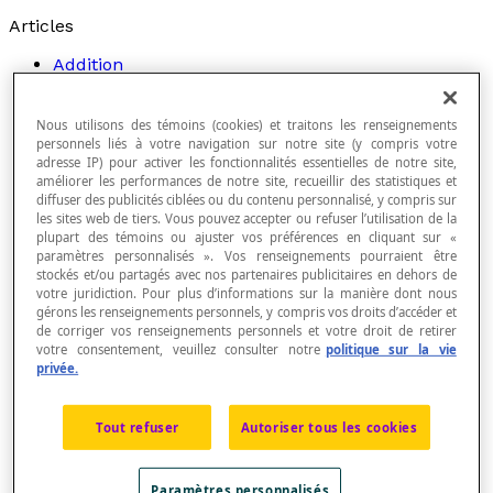
Articles
Addition
Addition de fonctions
Addition de fractions
Addition de matrices
Nous utilisons des témoins (cookies) et traitons les renseignements
personnels liés à votre navigation sur notre site (y compris votre
Addition de nombres irrationnels
adresse IP) pour activer les fonctionnalités essentielles de notre site,
Addition de nombres rationnels
améliorer les performances de notre site, recueillir des statistiques et
Addition de nombres réels
diffuser des publicités ciblées ou du contenu personnalisé, y compris sur
Addition de vecteurs
les sites web de tiers. Vous pouvez accepter ou refuser l’utilisation de la
Alphamétique
plupart des témoins ou ajuster vos préférences en cliquant sur «
Application
paramètres personnalisés ». Vos renseignements pourraient être
Approximation par troncation
stockés et/ou partagés avec nos partenaires publicitaires en dehors de
Arbre de facteurs
votre juridiction. Pour plus d’informations sur la manière dont nous
gérons les renseignements personnels, y compris vos droits d’accéder et
Arc sécante
de corriger vos renseignements personnels et votre droit de retirer
Arc tangente
votre consentement, veuillez consulter notre
politique sur la vie
Archimède de Syracuse
privée.
Argument
Arithmétique modulaire
Arrondi
Tout refuser
Autoriser tous les cookies
Associativité
Attribut
Base d'une exponentiation
Paramètres personnalisés