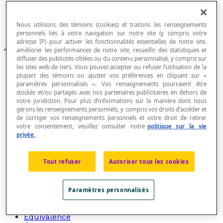
Ensembles
Ensembles de nombres
Nous utilisons des témoins (cookies) et traitons les renseignements
Raisonnement mathématique
personnels liés à votre navigation sur notre site (y compris votre
adresse IP) pour activer les fonctionnalités essentielles de notre site,
Articles
améliorer les performances de notre site, recueillir des statistiques et
diffuser des publicités ciblées ou du contenu personnalisé, y compris sur
Amalie Emmy Noether (1882-1935)
les sites web de tiers. Vous pouvez accepter ou refuser l’utilisation de la
Antécédent
plupart des témoins ou ajuster vos préférences en cliquant sur «
Axiome
paramètres personnalisés ». Vos renseignements pourraient être
stockés et/ou partagés avec nos partenaires publicitaires en dehors de
Blocs logiques
votre juridiction. Pour plus d’informations sur la manière dont nous
Calcul
gérons les renseignements personnels, y compris vos droits d’accéder et
Calcul propositionnel
de corriger vos renseignements personnels et votre droit de retirer
Conjecture
votre consentement, veuillez consulter notre
politique sur la vie
Conjonction
privée.
Connecteur
Conséquent
Contradiction
Tout refuser
Autoriser tous les cookies
Contraposée
Corollaire
Différence
Paramètres personnalisés
Disjonction
Disjonction exclusive
Équivalence