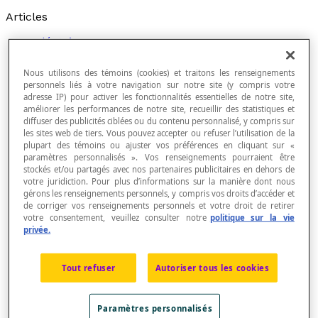
Articles
Aléatoire
Arbre de probabilités
Arrangement
Nous utilisons des témoins (cookies) et traitons les renseignements
Calcul des probabilités
personnels liés à votre navigation sur notre site (y compris votre
Chance
adresse IP) pour activer les fonctionnalités essentielles de notre site,
Combinaison
améliorer les performances de notre site, recueillir des statistiques et
diffuser des publicités ciblées ou du contenu personnalisé, y compris sur
Combinatoire
les sites web de tiers. Vous pouvez accepter ou refuser l’utilisation de la
Constante
plupart des témoins ou ajuster vos préférences en cliquant sur «
Dé honnête
paramètres personnalisés ». Vos renseignements pourraient être
Diagramme
stockés et/ou partagés avec nos partenaires publicitaires en dehors de
Distribution
votre juridiction. Pour plus d’informations sur la manière dont nous
Droite des probabilités
gérons les renseignements personnels, y compris vos droits d’accéder et
Échantillon
de corriger vos renseignements personnels et votre droit de retirer
Espace probabilisé
votre consentement, veuillez consulter notre
politique sur la vie
Espérance
privée.
Espérance mathématique d'une variable aléatoire
Évènement
Tout refuser
Autoriser tous les cookies
Évènement composé
Évènement élémentaire
Évènement impossible
Paramètres personnalisés
Évènement possible