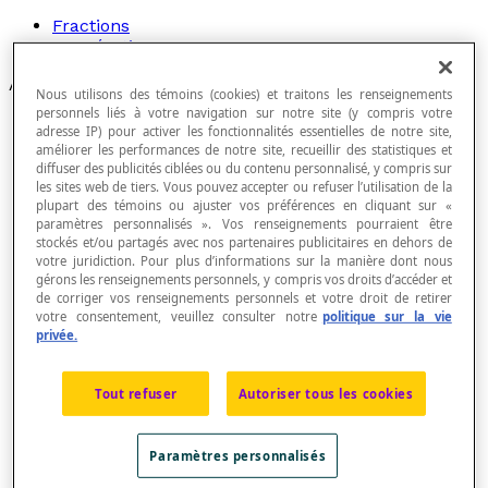
Fractions
Numération
Articles
Nous utilisons des témoins (cookies) et traitons les renseignements
personnels liés à votre navigation sur notre site (y compris votre
Billion
adresse IP) pour activer les fonctionnalités essentielles de notre site,
Cardinalité
améliorer les performances de notre site, recueillir des statistiques et
Centaine
diffuser des publicités ciblées ou du contenu personnalisé, y compris sur
Chiffre
les sites web de tiers. Vous pouvez accepter ou refuser l’utilisation de la
Chiffre arabe
plupart des témoins ou ajuster vos préférences en cliquant sur «
paramètres personnalisés ». Vos renseignements pourraient être
Chiffre romain
stockés et/ou partagés avec nos partenaires publicitaires en dehors de
Chiffre significatif
votre juridiction. Pour plus d’informations sur la manière dont nous
Comptage
gérons les renseignements personnels, y compris vos droits d’accéder et
Décimale
de corriger vos renseignements personnels et votre droit de retirer
Décomposition d'un nombre
votre consentement, veuillez consulter notre
politique sur la vie
Décomposition d'un nombre en facteurs
privée.
Décomposition d'un nombre en facteurs premiers
Dénombrer
Développement décimal d'un nombre
Tout refuser
Autoriser tous les cookies
Dizaine
Ensemble de nombres
Ensemble dénombrable
Paramètres personnalisés
Ensemble des nombres naturels