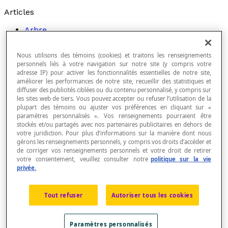
Articles
Arbre
Arbre de facteurs
Arbre de probabilités
Nous utilisons des témoins (cookies) et traitons les renseignements
Axe conjugué
personnels liés à votre navigation sur notre site (y compris votre
Axe des cotes
adresse IP) pour activer les fonctionnalités essentielles de notre site,
Axe transversal
améliorer les performances de notre site, recueillir des statistiques et
Bande de fractions
diffuser des publicités ciblées ou du contenu personnalisé, y compris sur
Barre de fraction
les sites web de tiers. Vous pouvez accepter ou refuser l’utilisation de la
Blocs de mosaïque
plupart des témoins ou ajuster vos préférences en cliquant sur «
paramètres personnalisés ». Vos renseignements pourraient être
Blocs logiques
stockés et/ou partagés avec nos partenaires publicitaires en dehors de
Cercle trigonométrique
votre juridiction. Pour plus d’informations sur la manière dont nous
Changement d'échelle
gérons les renseignements personnels, y compris vos droits d’accéder et
Chiffre arabe
de corriger vos renseignements personnels et votre droit de retirer
Chronogramme
votre consentement, veuillez consulter notre
politique sur la vie
Codomaine
privée.
Colonne
Contraction
Coordonnées d'un point
Tout refuser
Autoriser tous les cookies
Cote
Dallage périodique
Dallage régulier
Paramètres personnalisés