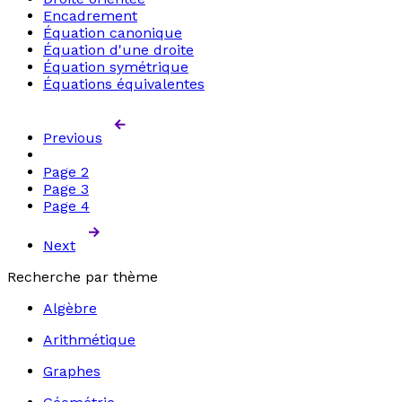
Encadrement
Équation canonique
Équation d'une droite
Équation symétrique
Équations équivalentes
Previous
Page
2
Page
3
Page
4
Next
Recherche par thème
Algèbre
Arithmétique
Graphes