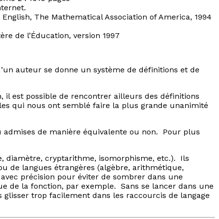
ternet.
 English, The Mathematical Association of America, 1994
re de l’Éducation, version 1997
’un auteur se donne un système de définitions et de
l est possible de rencontrer ailleurs des définitions
lles qui nous ont semblé faire la plus grande unanimité
 ou admises de manière équivalente ou non. Pour plus
e
,
diamètre
,
cryptarithme
,
isomorphisme
, etc.). Ils
ou de langues étrangères (
algèbre, arithmétique,
r avec précision pour éviter de sombrer dans une
e de la fonction
, par exemple. Sans se lancer dans une
s glisser trop facilement dans les raccourcis de langage