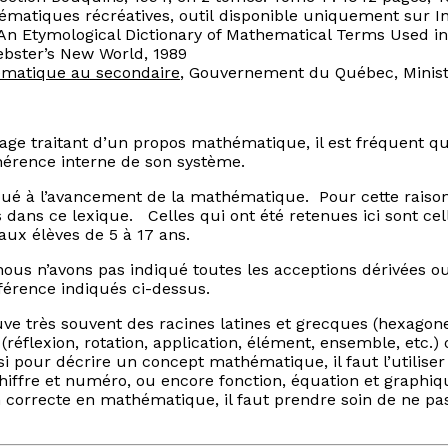
ématiques récréatives
, outil disponible uniquement sur In
 An Etymological Dictionary of Mathematical Terms Used in
ebster’s New World, 1989
hématique au secondaire
, Gouvernement du Québec, Ministè
ge traitant d’un propos mathématique, il est fréquent qu
cohérence interne de son système.
ué à l’avancement de la mathématique. Pour cette raison, i
s dans ce lexique. Celles qui ont été retenues ici sont ce
ux élèves de 5 à 17 ans.
 nous n’avons pas indiqué toutes les acceptions dérivées
férence indiqués ci-dessus.
ve très souvent des racines latines et grecques (
hexagon
(
réflexion
,
rotation, application, élément, ensemble,
etc.) 
si pour décrire un concept mathématique, il faut l’utilise
hiffre
et
numéro,
ou encore
fonction
,
équation
et
graphiqu
n correcte en mathématique, il faut prendre soin de ne pa