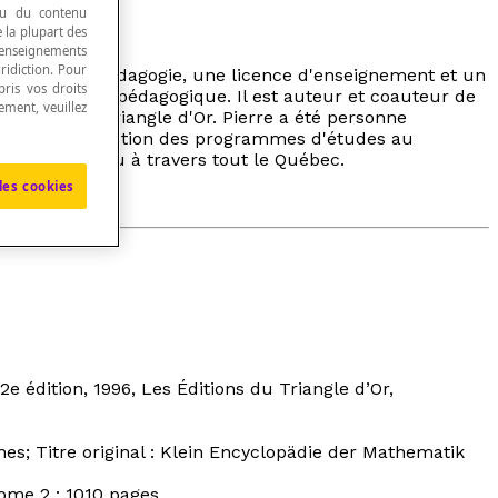
 ou du contenu
e la plupart des
renseignements
ridiction. Pour
calauréat en pédagogie, une licence d'enseignement et un
ris vos droits
e conseiller pédagogique. Il est auteur et coauteur de
ement, veuillez
tions du Triangle d'Or. Pierre a été personne
 pour la rédaction des programmes d'études au
luation reconnu à travers tout le Québec.
les cookies
 2e édition, 1996, Les Éditions du Triangle d’Or,
ènes;
Titre original :
Klein Encyclopädie der Mathematik
Tome 2 : 1010 pages