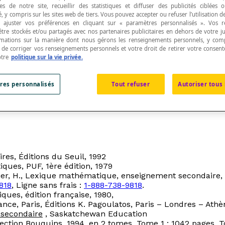
s de notre site, recueillir des statistiques et diffuser des publicités ciblées
, y compris sur les sites web de tiers. Vous pouvez accepter ou refuser l’utilisation d
 ajuster vos préférences en cliquant sur « paramètres personnalisés ». Vos 
être stockés et/ou partagés avec nos partenaires publicitaires en dehors de votre ju
versité de Montréal, un baccalauréat en sciences, un bac
rmations sur la manière dont nous gérons les renseignements personnels, y comp
xpérience dans l'enseignement des mathématiques et comm
t de corriger vos renseignements personnels et votre droit de retirer votre consent
es dont deux lexiques de mathématiques publiés aux Édi
otre
politique sur la vie privée.
en œuvre de nouveaux programmes d'études au Québec et
oupe PC² qui a produit du matériel d'enseignement et d'éva
res personnalisés
Tout refuser
Autoriser tous 
isation du lexique plus agréable par la création de ce site.
ires
, Éditions du Seuil, 1992
tiques
, PUF, 1ère édition, 1979
er, H.,
Lexique mathématique, enseignement secondaire
,
818
, Ligne sans frais :
1-888-738-9818
.
iques
, édition française, 1980,
rance, Paris, Éditions K. Pagoulatos, Paris – Londres – Ath
 secondaire
, Saskatchewan Education
llection Bouquins, 1994, en 2 tomes. Tome 1 : 1042 pages, 