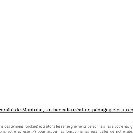
iversité de Montréal, un baccalauréat en pédagogie et un
animation pédagogique en mathématiques et en informatiq
 l'enseignement des mathématiques, il a développé ce lex
r) et le prix du meilleur article de la revue l'Envol du GR
ns des témoins (cookies) et traitons les renseignements personnels liés à votre navig
pris votre adresse IP) pour activer les fonctionnalités essentielles de notre site
us de l'application Netmath.