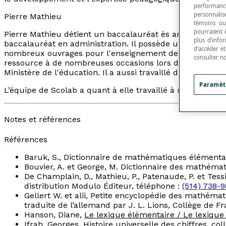
performance
personnalisé
Pierre Mathieu
témoins ou
pourraient 
Pierre Mathieu détient un baccalauréat ès arts de l'Uni
plus d’info
baccalauréat en administration. Il possède une vaste e
d’accéder e
nombreux ouvrages pour l'enseignement des mathématiqu
consulter n
ressource à de nombreuses occasions lors de la mise 
Ministère de l'éducation. Il a aussi travaillé dans le gr
Paramèt
L’équipe de Scolab a quant à elle travaillé à rendre l’util
Notes et références
Références
Baruk, S.,
Dictionnaire de mathématiques élémenta
Bouvier, A. et George, M.
Dictionnaire des mathéma
De Champlain, D., Mathieu, P., Patenaude, P. et Tessi
distribution Modulo Éditeur, téléphone :
(514) 738-9
Gellert W. et alii,
Petite encyclopédie des mathémat
traduite de l’allemand par J. L. Lions, Collège de F
Hanson, Diane,
Le lexique élémentaire / Le lexique
Ifrah, Georges,
Histoire universelle des chiffres
, co