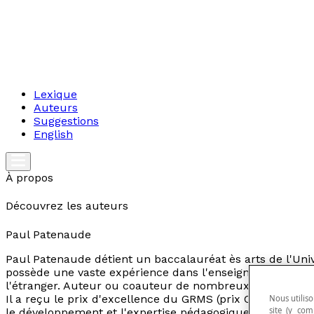
Lexique
Auteurs
Suggestions
English
À propos
Découvrez les auteurs
Paul Patenaude
Paul Patenaude détient un baccalauréat ès arts de l'Un
possède une vaste expérience dans l'enseignement et l'
l'étranger. Auteur ou coauteur de nombreux ouvrages sur
Il a reçu le prix d'excellence du GRMS (prix Claude Janvie
Nous utiliso
site (y com
le développement et l'expertise pédagogique des conten