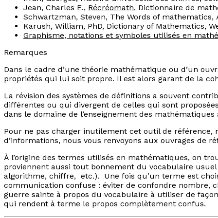
Jean, Charles E.,
Récréomath
,
Dictionnaire de math
Schwartzman, Steven,
The Words of mathematics
,
Karush, William, PhD,
Dictionary of Mathematics
, W
Graphisme, notations et symboles utilisés en mat
Remarques
Dans le cadre d’une théorie mathématique ou d’un ouvra
propriétés qui lui soit propre. Il est alors garant de la 
La révision des systèmes de définitions a souvent contrib
différentes ou qui divergent de celles qui sont proposée
dans le domaine de l’enseignement des mathématiques a
Pour ne pas charger inutilement cet outil de référence,
d’informations, nous vous renvoyons aux ouvrages de ré
À l’origine des termes utilisés en mathématiques, on trou
proviennent aussi tout bonnement du vocabulaire usuel 
algorithme
,
chiffre,
etc.). Une fois qu’un terme est choi
communication confuse : éviter de confondre
nombre,
c
guerre sainte à propos du vocabulaire à utiliser de faço
qui rendent à terme le propos complètement confus.