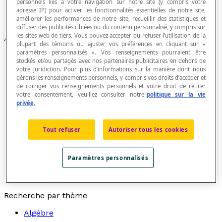
personnels liés à votre navigation sur notre site (y compris votre
adresse IP) pour activer les fonctionnalités essentielles de notre site,
Équations et inéquations
améliorer les performances de notre site, recueillir des statistiques et
Mathématiques financières
diffuser des publicités ciblées ou du contenu personnalisé, y compris sur
les sites web de tiers. Vous pouvez accepter ou refuser l’utilisation de la
Articles
plupart des témoins ou ajuster vos préférences en cliquant sur «
paramètres personnalisés ». Vos renseignements pourraient être
Amortissement
stockés et/ou partagés avec nos partenaires publicitaires en dehors de
Bénéfice
votre juridiction. Pour plus d’informations sur la manière dont nous
Capital
gérons les renseignements personnels, y compris vos droits d’accéder et
Emprunt
de corriger vos renseignements personnels et votre droit de retirer
Erreur relative
votre consentement, veuillez consulter notre
politique sur la vie
Héron d'Alexandrie
privée.
Intérêt composé
Intérêt simple
Tout refuser
Autoriser tous les cookies
Investissement
Mathématiques financières
Période
Paramètres personnalisés
Ristourne
Taux d'intérêt
Taux de rendement
Recherche par thème
Algèbre