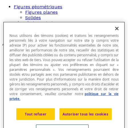
Figures géométriques
Figures planes
Solides
Géométrie analytique
Relations entre des angles
Transformation plane
Nous utilisons des témoins (cookies) et traitons les renseignements
personnels liés à votre navigation sur notre site (y compris votre
Articles
adresse IP) pour activer les fonctionnalités essentielles de notre site,
améliorer les performances de notre site, recueillir des statistiques et
Abscisse
diffuser des publicités ciblées ou du contenu personnalisé, y compris sur
Abscisse à l'origine
les sites web de tiers. Vous pouvez accepter ou refuser l’utilisation de la
Addition de vecteurs
plupart des témoins ou ajuster vos préférences en cliquant sur «
Amplitude d'une fonction périodique
paramètres personnalisés ». Vos renseignements pourraient être
stockés et/ou partagés avec nos partenaires publicitaires en dehors de
Amplitude d'une fonction sinusoïdale
votre juridiction. Pour plus d’informations sur la manière dont nous
Arc cosécante
gérons les renseignements personnels, y compris vos droits d’accéder et
Arc cosinus
de corriger vos renseignements personnels et votre droit de retirer
Arc cotangente
votre consentement, veuillez consulter notre
politique sur la vie
Arc sinus
privée.
Asymptote
Axe conjugué
Axe de nombres
Tout refuser
Autoriser tous les cookies
Axe des abscisses
Axe des cotes