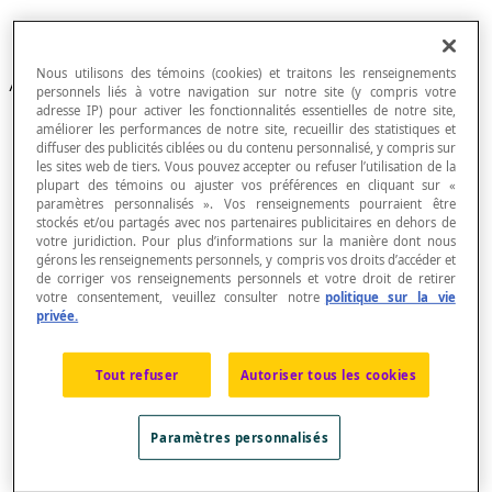
Fractions
Numération
Nous utilisons des témoins (cookies) et traitons les renseignements
Articles
personnels liés à votre navigation sur notre site (y compris votre
adresse IP) pour activer les fonctionnalités essentielles de notre site,
Addition de fractions
améliorer les performances de notre site, recueillir des statistiques et
Approximation
diffuser des publicités ciblées ou du contenu personnalisé, y compris sur
Bande de fractions
les sites web de tiers. Vous pouvez accepter ou refuser l’utilisation de la
Barre de fraction
plupart des témoins ou ajuster vos préférences en cliquant sur «
paramètres personnalisés ». Vos renseignements pourraient être
Constante de proportionnalité
stockés et/ou partagés avec nos partenaires publicitaires en dehors de
Constante mathématique
votre juridiction. Pour plus d’informations sur la manière dont nous
Demi
gérons les renseignements personnels, y compris vos droits d’accéder et
Dénominateur
de corriger vos renseignements personnels et votre droit de retirer
Dénominateur commun
votre consentement, veuillez consulter notre
politique sur la vie
Division de fractions
privée.
Ensemble des nombres rationnels
Fraction
Fraction complexe
Tout refuser
Autoriser tous les cookies
Fraction décimale
Fraction impropre
Fraction irréductible
Paramètres personnalisés
Fraction ordinaire
Fraction périodique