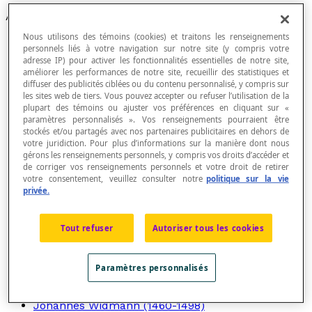
Articles
Nous utilisons des témoins (cookies) et traitons les renseignements
Ada Lovelace (1815-1852)
personnels liés à votre navigation sur notre site (y compris votre
Amalie Emmy Noether (1882-1935)
adresse IP) pour activer les fonctionnalités essentielles de notre site,
Archimède de Syracuse
améliorer les performances de notre site, recueillir des statistiques et
Aryabhata (476 - 550)
diffuser des publicités ciblées ou du contenu personnalisé, y compris sur
Auguste De Morgan
les sites web de tiers. Vous pouvez accepter ou refuser l’utilisation de la
Auguste Ferdinand Möbius (1790-1868)
plupart des témoins ou ajuster vos préférences en cliquant sur «
Carl Friedrich Gauss (1777-1855)
paramètres personnalisés ». Vos renseignements pourraient être
stockés et/ou partagés avec nos partenaires publicitaires en dehors de
Christian Goldbach (1690-1764)
votre juridiction. Pour plus d’informations sur la manière dont nous
Christian Kramp (1760-1826)
gérons les renseignements personnels, y compris vos droits d’accéder et
Christoff Rudolff (1499-1545)
de corriger vos renseignements personnels et votre droit de retirer
Christopher Clavius (1538-1612)
votre consentement, veuillez consulter notre
politique sur la vie
Claudius Ptolémée (~85-~165)
privée.
Ératosthène (~276-~194 av. J.-C.)
Euclide (~300 av. J.C.)
François Viète (1540-1603)
Tout refuser
Autoriser tous les cookies
Gabriel Cramer (1704 - 1752)
Georg Cantor (1845-1918)
Gottfried Leibniz (1646-1716)
Paramètres personnalisés
Hypatie d'Alexandrie (~355-415)
Johann Rahn (1622-1676)
Johannes Widmann (1460-1498)