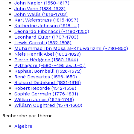
John Napier (1550-1617)
John Venn (1834-1923)
John Wallis (1616-1703)
Karl Weierstrass (1815-1897)
Katherine Johnson (1918- ...)
Leonardo Fibonacci (~1180-1250)
Leonhard Euler (1707-1783)
Lewis Carroll (1832-1898)
Muhammad Ibn Mūsā al-Khuwārizmī (~780-850)
Niels Henrik Abel (1802-1829)
Pierre Hérigone (1580-1644)
Pythagore (~580-~495 av. J.-C.)
Raphael Bombelli (1526-1572)
René Descartes (1596-1650)
Richard Dedekind (1831-1916)
Robert Recorde (1512-1558)
Sophie Germain (1776-1831)
William Jones (1675-1749)
William Oughtred (1574-1660)
Recherche par thème
Algèbre