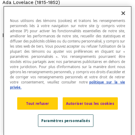
Ada Lovelace (1815-1852)
Nous utilisons des témoins (cookies) et traitons les renseignements
personnels liés à votre navigation sur notre site (y compris votre
adresse IP) pour activer les fonctionnalités essentielles de notre site,
Mathématicienne et informaticienne anglaise.
améliorer les performances de notre site, recueillir des statistiques et
diffuser des publicités ciblées ou du contenu personnalisé, y compris sur
les sites web de tiers. Vous pouvez accepter ou refuser l’utilisation de la
plupart des témoins ou ajuster vos préférences en cliquant sur «
paramètres personnalisés ». Vos renseignements pourraient être
stockés et/ou partagés avec nos partenaires publicitaires en dehors de
votre juridiction. Pour plus d’informations sur la manière dont nous
gérons les renseignements personnels, y compris vos droits d’accéder et
de corriger vos renseignements personnels et votre droit de retirer
votre consentement, veuillez consulter notre
politique sur la vie
privée.
Tout refuser
Autoriser tous les cookies
Paramètres personnalisés