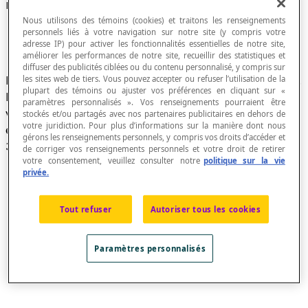
Karl Weierstrass (1815-1897)
Nous utilisons des témoins (cookies) et traitons les renseignements
personnels liés à votre navigation sur notre site (y compris votre
adresse IP) pour activer les fonctionnalités essentielles de notre site,
améliorer les performances de notre site, recueillir des statistiques et
diffuser des publicités ciblées ou du contenu personnalisé, y compris sur
Mathématicien allemand qui a vécu au 19è siècle.
les sites web de tiers. Vous pouvez accepter ou refuser l’utilisation de la
plupart des témoins ou ajuster vos préférences en cliquant sur «
Il est à l'origine de l'utilisation des deux barres
paramètres personnalisés ». Vos renseignements pourraient être
verticales pour écrire la
valeur absolue
d'une
stockés et/ou partagés avec nos partenaires publicitaires en dehors de
votre juridiction. Pour plus d’informations sur la manière dont nous
expression mathématique comme |24| ou |2x +
gérons les renseignements personnels, y compris vos droits d’accéder et
3|, etc.
de corriger vos renseignements personnels et votre droit de retirer
votre consentement, veuillez consulter notre
politique sur la vie
privée.
Tout refuser
Autoriser tous les cookies
Paramètres personnalisés