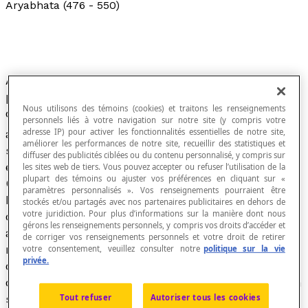
Aryabhata (476 - 550)
Aryabhata fut un célèbre astronome et aussi le
premier grand mathématicien indien. Il nous est
Nous utilisons des témoins (cookies) et traitons les renseignements
connu par un important traité, traduit en Europe
personnels liés à votre navigation sur notre site (y compris votre
e
adresse IP) pour activer les fonctionnalités essentielles de notre site,
au 19
siècle, appelé l'
Aryabhatiya
, écrit en
améliorer les performances de notre site, recueillir des statistiques et
sanscrit (langue sacrée des brahmanes) en 499
diffuser des publicités ciblées ou du contenu personnalisé, y compris sur
et relatif à l'astronomie et aux mathématiques.
les sites web de tiers. Vous pouvez accepter ou refuser l’utilisation de la
plupart des témoins ou ajuster vos préférences en cliquant sur «
Contrairement à la doctrine géocentrique de
paramètres personnalisés ». Vos renseignements pourraient être
Ptolémée, alors fort répandue et héritée
stockés et/ou partagés avec nos partenaires publicitaires en dehors de
votre juridiction. Pour plus d’informations sur la manière dont nous
d'Aristote, selon laquelle la Terre est immobile
gérons les renseignements personnels, y compris vos droits d’accéder et
au centre de l'univers, Aryabhata affirma la
de corriger vos renseignements personnels et votre droit de retirer
rotation de la Terre. Dans son
Aryabhatiya,
il
votre consentement, veuillez consulter notre
politique sur la vie
privée.
décrit les algorithmes d'extraction des racines
carrées et des racines cubiques; il fait usage d'un
système décimal positionnel dont le graphisme
Tout refuser
Autoriser tous les cookies