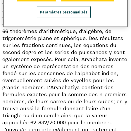
est proche du notre et où l'usage du zéro
apparaît implicitement. Ce court traité
Paramètres personnalisés
d'astronomie, publié en 499, contient un résumé
des mathématiques indiennes et en particulier
66 théorèmes d'arithmétique, d'algèbre, de
trigonométrie plane et sphérique. Des résultats
sur les fractions continues, les équations du
second degré et les séries de puissances y sont
également exposés. Pour cela, Aryabhata invente
un système de représentation des nombres
fondé sur les consonnes de l'alphabet indien,
éventuellement suivies de voyelles pour les
grands nombres. L'
Aryabhatiya
contient des
formules exactes pour la somme des
n
premiers
nombres, de leurs carrés ou de leurs cubes; on y
trouve aussi la formule donnant l'aire d'un
triangle ou d'un cercle ainsi que la valeur
approchée 62 832/20 000 pour le nombre π.
L'ouvrage comporte également un traitement