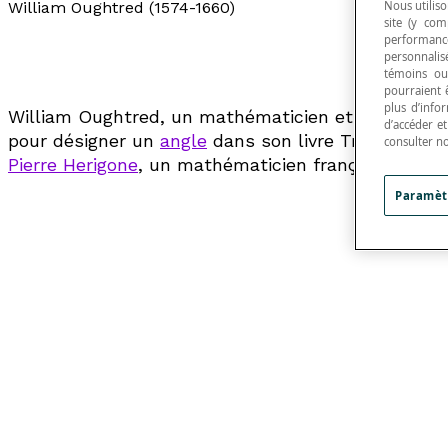
Nous utiliso
William Oughtred (1574-1660)
site (y com
performance
personnalisé
témoins ou
pourraient 
plus d’info
William Oughtred, un mathématicien et théologien an
d’accéder e
pour désigner un
angle
dans son livre
Trigonometr
consulter n
Pierre Herigone
, un mathématicien français, dans 
Paramèt