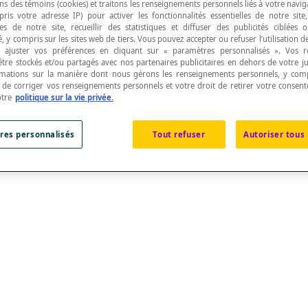
ns des témoins (cookies) et traitons les renseignements personnels liés à votre navig
pris votre adresse IP) pour activer les fonctionnalités essentielles de notre site
s de notre site, recueillir des statistiques et diffuser des publicités ciblées
, y compris sur les sites web de tiers. Vous pouvez accepter ou refuser l’utilisation d
 ajuster vos préférences en cliquant sur « paramètres personnalisés ». Vos 
être stockés et/ou partagés avec nos partenaires publicitaires en dehors de votre ju
rmations sur la manière dont nous gérons les renseignements personnels, y comp
glais, vicaire de Shalford et recteur d'Albury, fut 
t de corriger vos renseignements personnels et votre droit de retirer votre consent
ia
(1657). Ce symbole remplaça le symbole < qui était
otre
politique sur la vie privée.
son livre
Cursus Mathematicus
(1634).
res personnalisés
Tout refuser
Autoriser tous 