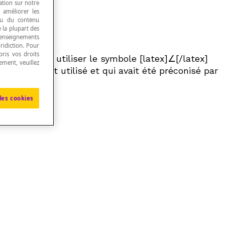
ation sur notre
, améliorer les
 ou du contenu
e la plupart des
renseignements
ridiction. Pour
ris vos droits
le premier à utiliser le symbole [latex]∠[/latex]
ement, veuillez
 auparavant utilisé et qui avait été préconisé par
les cookies