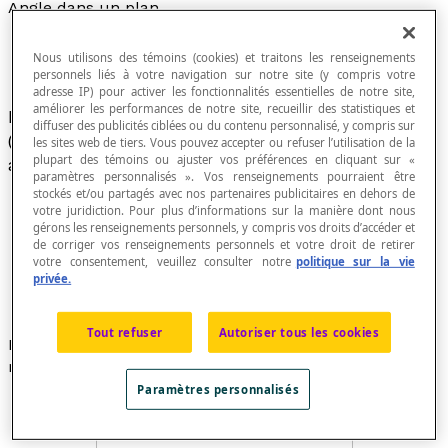
Angle dans un plan
Nous utilisons des témoins (cookies) et traitons les renseignements
personnels liés à votre navigation sur notre site (y compris votre
adresse IP) pour activer les fonctionnalités essentielles de notre site,
améliorer les performances de notre site, recueillir des statistiques et
Figure géométrique formée de deux demi-droites
diffuser des publicités ciblées ou du contenu personnalisé, y compris sur
(côtés de l'angle) de même origine (le point O),
les sites web de tiers. Vous pouvez accepter ou refuser l’utilisation de la
plupart des témoins ou ajuster vos préférences en cliquant sur «
appelée le sommet de l'angle.
paramètres personnalisés ». Vos renseignements pourraient être
stockés et/ou partagés avec nos partenaires publicitaires en dehors de
votre juridiction. Pour plus d’informations sur la manière dont nous
gérons les renseignements personnels, y compris vos droits d’accéder et
de corriger vos renseignements personnels et votre droit de retirer
votre consentement, veuillez consulter notre
politique sur la vie
privée.
Tout refuser
Autoriser tous les cookies
L'écartement entre les deux côtés de l'angle peut se
mesurer à l'aide d'un rapporteur d'angles.
Paramètres personnalisés