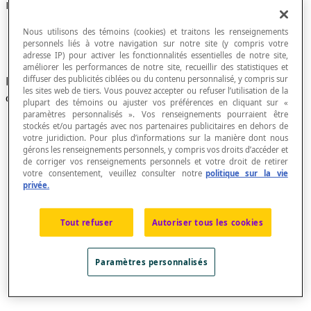
Hypatie d'Alexandrie (~355-415)
Nous utilisons des témoins (cookies) et traitons les renseignements
personnels liés à votre navigation sur notre site (y compris votre
adresse IP) pour activer les fonctionnalités essentielles de notre site,
améliorer les performances de notre site, recueillir des statistiques et
diffuser des publicités ciblées ou du contenu personnalisé, y compris sur
Mathématicienne et philosophe grecque
les sites web de tiers. Vous pouvez accepter ou refuser l’utilisation de la
d'Alexandrie.
plupart des témoins ou ajuster vos préférences en cliquant sur «
paramètres personnalisés ». Vos renseignements pourraient être
stockés et/ou partagés avec nos partenaires publicitaires en dehors de
votre juridiction. Pour plus d’informations sur la manière dont nous
gérons les renseignements personnels, y compris vos droits d’accéder et
de corriger vos renseignements personnels et votre droit de retirer
votre consentement, veuillez consulter notre
politique sur la vie
privée.
Tout refuser
Autoriser tous les cookies
Paramètres personnalisés