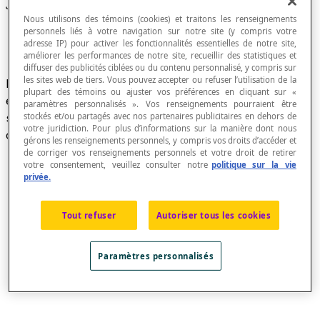
Johann Rahn (1622-1676)
Nous utilisons des témoins (cookies) et traitons les renseignements
personnels liés à votre navigation sur notre site (y compris votre
adresse IP) pour activer les fonctionnalités essentielles de notre site,
améliorer les performances de notre site, recueillir des statistiques et
diffuser des publicités ciblées ou du contenu personnalisé, y compris sur
les sites web de tiers. Vous pouvez accepter ou refuser l’utilisation de la
Mathématicien suisse. Dans son traité d'algèbre,
plupart des témoins ou ajuster vos préférences en cliquant sur «
en 1659, il introduisit le symbole * comme
paramètres personnalisés ». Vos renseignements pourraient être
symbole de multiplication et le symbole ÷
stockés et/ou partagés avec nos partenaires publicitaires en dehors de
votre juridiction. Pour plus d’informations sur la manière dont nous
comme symbole de
division
(
a
÷
b
).
gérons les renseignements personnels, y compris vos droits d’accéder et
de corriger vos renseignements personnels et votre droit de retirer
votre consentement, veuillez consulter notre
politique sur la vie
privée.
Tout refuser
Autoriser tous les cookies
Paramètres personnalisés