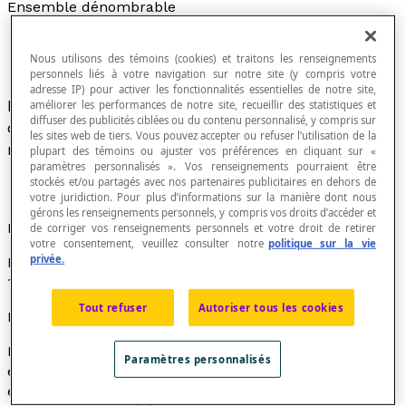
Ensemble dénombrable
Nous utilisons des témoins (cookies) et traitons les renseignements
personnels liés à votre navigation sur notre site (y compris votre
adresse IP) pour activer les fonctionnalités essentielles de notre site,
Ensemble qui comprend autant d'éléments
améliorer les performances de notre site, recueillir des statistiques et
diffuser des publicités ciblées ou du contenu personnalisé, y compris sur
qu'une
partie de l'ensemble
des nombres
les sites web de tiers. Vous pouvez accepter ou refuser l’utilisation de la
naturels.
plupart des témoins ou ajuster vos préférences en cliquant sur «
paramètres personnalisés ». Vos renseignements pourraient être
stockés et/ou partagés avec nos partenaires publicitaires en dehors de
votre juridiction. Pour plus d’informations sur la manière dont nous
gérons les renseignements personnels, y compris vos droits d’accéder et
Exemple
de corriger vos renseignements personnels et votre droit de retirer
votre consentement, veuillez consulter notre
politique sur la vie
privée.
L'ensemble des nombres naturels impairs inférieurs à
1 000 000 est un ensemble dénombrable.
Tout refuser
Autoriser tous les cookies
Note didactique
Les élèves confondent facilement « ensemble fini » et «
Paramètres personnalisés
ensemble dénombrable » puisqu'on associe un
ensemble dénombrable à un ensemble dont on