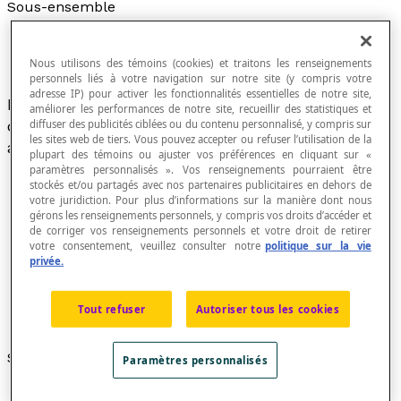
Sous-ensemble
Nous utilisons des témoins (cookies) et traitons les renseignements
personnels liés à votre navigation sur notre site (y compris votre
adresse IP) pour activer les fonctionnalités essentielles de notre site,
Étant donné un ensemble E; un sous-ensemble
améliorer les performances de notre site, recueillir des statistiques et
de E est un ensemble dont tous les éléments
diffuser des publicités ciblées ou du contenu personnalisé, y compris sur
les sites web de tiers. Vous pouvez accepter ou refuser l’utilisation de la
appartiennent à l'ensemble E.
plupart des témoins ou ajuster vos préférences en cliquant sur «
paramètres personnalisés ». Vos renseignements pourraient être
stockés et/ou partagés avec nos partenaires publicitaires en dehors de
votre juridiction. Pour plus d’informations sur la manière dont nous
gérons les renseignements personnels, y compris vos droits d’accéder et
Synonyme de
partie d'un ensemble
.
de corriger vos renseignements personnels et votre droit de retirer
Un
sous-ensemble propre
ou strict d'un ensemble
votre consentement, veuillez consulter notre
politique sur la vie
privée.
E est un sous-ensemble de E qui n'est pas égal à E.
Un
sous-ensemble large
d'un ensemble E est un
sous-ensemble de E qui comprend uniquement
Tout refuser
Autoriser tous les cookies
une partie de E ou la totalité de l'ensemble E.
Symboles
Paramètres personnalisés
Pour indiquer que l'ensemble A est un sous-