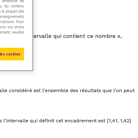
, améliorer les
 ou du contenu
e la plupart des
renseignements
ridiction. Pour
ris vos droits
ement, veuillez
rnes de l'intervalle qui contient ce nombre
x
,
les cookies
alle considéré est l'ensemble des résultats que l'on peut
'intervalle qui définit cet encadrement est [1,41, 1,42]