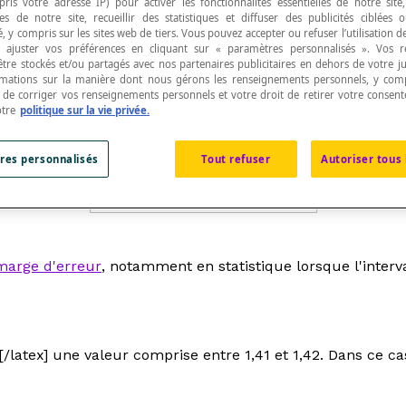
pris votre adresse IP) pour activer les fonctionnalités essentielles de notre site
s de notre site, recueillir des statistiques et diffuser des publicités ciblées
, y compris sur les sites web de tiers. Vous pouvez accepter ou refuser l’utilisation d
 ajuster vos préférences en cliquant sur « paramètres personnalisés ». Vos 
être stockés et/ou partagés avec nos partenaires publicitaires en dehors de votre ju
rmations sur la manière dont nous gérons les renseignements personnels, y comp
t de corriger vos renseignements personnels et votre droit de retirer votre consent
el
x
à l'aide de deux nombres qui déterminent les bo
otre
politique sur la vie privée.
entre ces bornes.
res personnalisés
Tout refuser
Autoriser tous 
marge d'erreur
, notamment en statistique lorsque l'interv
latex] une valeur comprise entre 1,41 et 1,42. Dans ce cas l