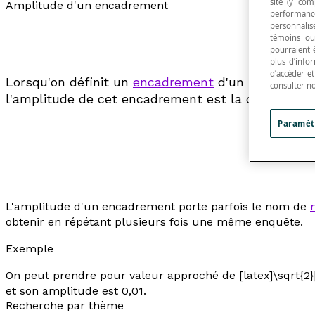
site (y com
Amplitude d'un encadrement
performance
personnalisé
témoins ou
pourraient 
plus d’info
d’accéder e
Lorsqu'on définit un
encadrement
d'un nombre ré
consulter n
l'amplitude de cet encadrement est la distance
d
Paramèt
L'amplitude d'un encadrement porte parfois le nom de
obtenir en répétant plusieurs fois une même enquête.
Exemple
On peut prendre pour valeur approché de [latex]\sqrt{2}[/
et son amplitude est 0,01.
Recherche par thème