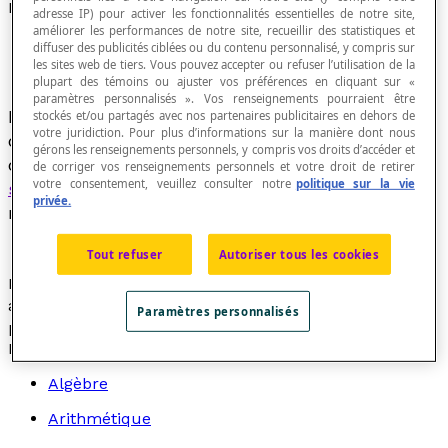
Marge d'erreur
adresse IP) pour activer les fonctionnalités essentielles de notre site,
améliorer les performances de notre site, recueillir des statistiques et
diffuser des publicités ciblées ou du contenu personnalisé, y compris sur
les sites web de tiers. Vous pouvez accepter ou refuser l’utilisation de la
plupart des témoins ou ajuster vos préférences en cliquant sur «
paramètres personnalisés ». Vos renseignements pourraient être
Dans une étude statistique portant sur un
stockés et/ou partagés avec nos partenaires publicitaires en dehors de
votre juridiction. Pour plus d’informations sur la manière dont nous
caractère quantitatif,
estimation
de l'
étendue
gérons les renseignements personnels, y compris vos droits d’accéder et
des résultats ou des valeurs obtenues lors d'un
de corriger vos renseignements personnels et votre droit de retirer
votre consentement, veuillez consulter notre
politique sur la vie
sondage
, dans l'hypothèse que l'on reprenne la
privée.
même opération plusieurs fois.
Tout refuser
Autoriser tous les cookies
Plus la marge d'erreur est importante, moins on peut
avoir confiance que les résultats du sondage sont
Paramètres personnalisés
proches des vrais résultats, et ainsi, de la réalité.
Recherche par thème
Algèbre
Arithmétique