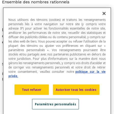
Ensemble des nombres rationnels
Nous utilisons des témoins (cookies) et traitons les renseignements
personnels liés à votre navigation sur notre site (y compris votre
adresse IP) pour activer les fonctionnalités essentielles de notre site,
Ensemble des nombres obtenus à partir du
améliorer les performances de notre site, recueillir des statistiques et
quotient de
a
et
b
où
a
et
b
sont des nombres
diffuser des publicités ciblées ou du contenu personnalisé, y compris sur
entiers et
b
est différent de 0.
les sites web de tiers. Vous pouvez accepter ou refuser l’utilisation de la
plupart des témoins ou ajuster vos préférences en cliquant sur «
paramètres personnalisés ». Vos renseignements pourraient être
stockés et/ou partagés avec nos partenaires publicitaires en dehors de
votre juridiction. Pour plus d’informations sur la manière dont nous
gérons les renseignements personnels, y compris vos droits d’accéder et
Symbole
de corriger vos renseignements personnels et votre droit de retirer
votre consentement, veuillez consulter notre
politique sur la vie
Le symbole [latex]\mathbb{Q}[/latex] désigne
privée.
l’ensemble des nombres rationnels.
Ensemble des nombres rationnels positifs :
Tout refuser
Autoriser tous les cookies
[latex]\mathbb{Q}[/latex][latex]_{+}[/latex] =
{
x
∈ [latex]\mathbb{Q}[/latex] |
x
≥ 0}
Paramètres personnalisés
Ensemble des nombres rationnels négatifs :
[latex]\mathbb{Q}[/latex][latex]_{–}[/latex] =