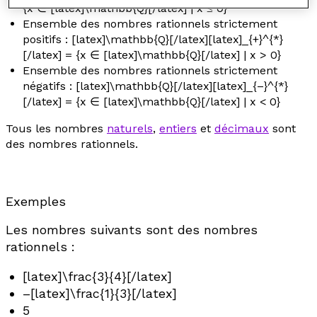
{
x
∈ [latex]\mathbb{Q}[/latex] |
x
≤ 0}
Ensemble des nombres rationnels strictement
positifs : [latex]\mathbb{Q}[/latex][latex]_{+}^{*}
[/latex] = {
x
∈ [latex]\mathbb{Q}[/latex] |
x
> 0}
Ensemble des nombres rationnels strictement
négatifs : [latex]\mathbb{Q}[/latex][latex]_{–}^{*}
[/latex] = {
x
∈ [latex]\mathbb{Q}[/latex] |
x
< 0}
Tous les nombres
naturels
,
entiers
et
décimaux
sont
des nombres rationnels.
Exemples
Les nombres suivants sont des nombres
rationnels :
[latex]\frac{3}{4}[/latex]
–
[latex]\frac{1}{3}[/latex]
5