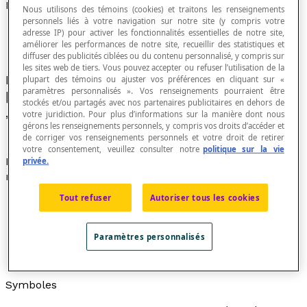
Nombre entier
Nous utilisons des témoins (cookies) et traitons les renseignements
personnels liés à votre navigation sur notre site (y compris votre
adresse IP) pour activer les fonctionnalités essentielles de notre site,
améliorer les performances de notre site, recueillir des statistiques et
diffuser des publicités ciblées ou du contenu personnalisé, y compris sur
les sites web de tiers. Vous pouvez accepter ou refuser l’utilisation de la
Nombre qui appartient à l'ensemble
plupart des témoins ou ajuster vos préférences en cliquant sur «
paramètres personnalisés ». Vos renseignements pourraient être
[latex]\mathbb{Z}=\left\{ \ldots
stockés et/ou partagés avec nos partenaires publicitaires en dehors de
,-3,-2,-1,0,1,2,3,\ldots \right\}[/latex].
votre juridiction. Pour plus d’informations sur la manière dont nous
gérons les renseignements personnels, y compris vos droits d’accéder et
de corriger vos renseignements personnels et votre droit de retirer
votre consentement, veuillez consulter notre
politique sur la vie
Nombre positif ou négatif dont la
valeur absolue
est un
privée.
nombre naturel.
Tout refuser
Autoriser tous les cookies
Synonyme d'
entier relatif
.
L'ensemble des nombres entiers est :
Paramètres personnalisés
[latex]\mathbb{Z} = {..., -4, -3, -2, -1, 0, 1, 2, 3, 4, ...}
[/latex].
Symboles