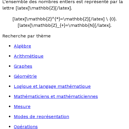
L'ensemble des nombres entiers est représenté par la
lettre [latex]\mathbb{Z}[/latex].
[latex]\mathbb{Z}^{*}=\mathbb{Z}[/latex] \ {0}.
[latex]\mathbb{Z}_{+}=\mathbb{N}[/latex].
Recherche par thème
Algèbre
Arithmétique
Graphes
Géométrie
Logique et langage mathématique
Mathématiciens et mathématiciennes
Mesure
Modes de représentation
Opérations