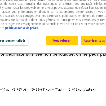
s de notre site, recueillir des statistiques et diffuser des publicités ciblées
, y compris sur les sites web de tiers. Vous pouvez accepter ou refuser l’utilisation d
 ajuster vos préférences en cliquant sur « paramètres personnalisés ». Vos 
être stockés et/ou partagés avec nos partenaires publicitaires en dehors de votre ju
rmations sur la manière dont nous gérons les renseignements personnels, y comp
t de corriger vos renseignements personnels et votre droit de retirer votre consent
onnels
, fait correspondre un nombre irrationnel (
a
otre
politique sur la vie privée.
res personnalisés
Tout refuser
Autoriser tous 
ite décimale illimitée non périodique, on ne peut 
+11\pi -3 +7\pi = (5-3)+(11\pi + 7\pi) = 2 +18\pi[/latex]