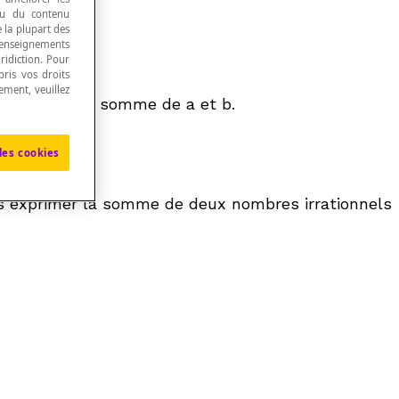
 ou du contenu
e la plupart des
renseignements
ridiction. Pour
ris vos droits
ement, veuillez
+
b
) appelé la somme de
a
et
b
.
les cookies
pas exprimer la somme de deux nombres irrationnels