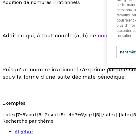
Addition de nombres irrationnels
performance
personnalisé
témoins ou
pourraient 
plus d’info
d’accéder e
Addition qui, à tout couple (
a
,
b
) de
nombres irrati
consulter n
Paramèt
Puisqu'un nombre irrationnel s'exprime par une su
sous la forme d’une suite décimale périodique.
Exemples
[latex]7+8\sqrt{5}-2\sqrt{5} -4=3+6\sqrt{5}[/latex] [latex]5
Recherche par thème
Algèbre