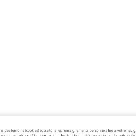
ns des témoins (cookies) et traitons les renseignements personnels liés à votre navig
pris votre adresse IP) pour activer les fonctionnalités essentielles de notre site