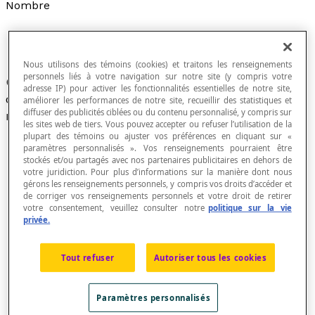
Nombre
Nous utilisons des témoins (cookies) et traitons les renseignements
personnels liés à votre navigation sur notre site (y compris votre
Objet mathématique qui représente des
adresse IP) pour activer les fonctionnalités essentielles de notre site,
quantités, des positions, des grandeurs, des
améliorer les performances de notre site, recueillir des statistiques et
diffuser des publicités ciblées ou du contenu personnalisé, y compris sur
mesures, etc.
les sites web de tiers. Vous pouvez accepter ou refuser l’utilisation de la
plupart des témoins ou ajuster vos préférences en cliquant sur «
paramètres personnalisés ». Vos renseignements pourraient être
stockés et/ou partagés avec nos partenaires publicitaires en dehors de
votre juridiction. Pour plus d’informations sur la manière dont nous
On a souvent tendance à confondre
nombre
et
gérons les renseignements personnels, y compris vos droits d’accéder et
chiffre
, particulièrement dans les communications
de corriger vos renseignements personnels et votre droit de retirer
radiophoniques, télévisées ou publicitaires, ce qui
votre consentement, veuillez consulter notre
politique sur la vie
privée.
est une erreur. En fait, les chiffres sont des
caractères graphiques qui permettent d'écrire les
nombres et, dans notre système de numération, il y
Tout refuser
Autoriser tous les cookies
a dix chiffres, soit 0, 1, 2, 3, 4, 5, 6, 7, 8 et 9.
Comme les nombres de 0 à 9 n'utilisent qu'un seul
Paramètres personnalisés
chiffre, on peut y voir une certaine confusion. À ce