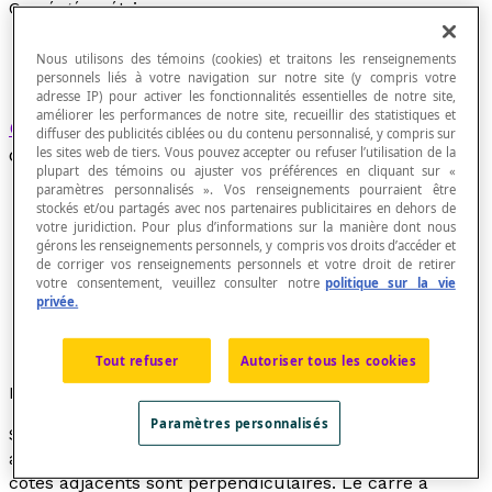
Carré géométrique
Nous utilisons des témoins (cookies) et traitons les renseignements
personnels liés à votre navigation sur notre site (y compris votre
adresse IP) pour activer les fonctionnalités essentielles de notre site,
améliorer les performances de notre site, recueillir des statistiques et
Quadrilatère
dont tous les angles sont droits et
diffuser des publicités ciblées ou du contenu personnalisé, y compris sur
dont tous les côtés sont isométriques.
les sites web de tiers. Vous pouvez accepter ou refuser l’utilisation de la
plupart des témoins ou ajuster vos préférences en cliquant sur «
paramètres personnalisés ». Vos renseignements pourraient être
stockés et/ou partagés avec nos partenaires publicitaires en dehors de
votre juridiction. Pour plus d’informations sur la manière dont nous
gérons les renseignements personnels, y compris vos droits d’accéder et
de corriger vos renseignements personnels et votre droit de retirer
votre consentement, veuillez consulter notre
politique sur la vie
privée.
Tout refuser
Autoriser tous les cookies
Propriétés
Paramètres personnalisés
Ses deux diagonales sont isométriques et se coupent à
angle droit. Ses côtés opposés sont parallèles et ses
côtés adjacents sont perpendiculaires. Le carré a