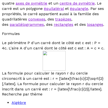
quatre
axes de symétrie
et un
centre de symétrie
. Le
carré est un polygone
équilatéral
et
équiangle
. Par ses
propriétés, le carré appartient aussi à la famille des
quadrilatères
convexes
, des
trapèzes
,
des
parallélogrammes
, des
rectangles
et des
losanges
.
Formules
Le périmètre
P
d'un carré dont le côté est
c
est :
P
=
4
c
. L'aire
A
d'un carré dont le côté est
c
est :
A
=
c
×
c.
La formule pour calculer le rayon
r
du cercle
circonscrit à un carré est :
r
= [latex]\frac{c}{2}\sqrt{2}
[/latex]. La formule pour calculer le rayon
r
du cercle
inscrit dans un carré est :
r
= [latex]\frac{c}{2}[/latex].
Recherche par thème
Algèbre