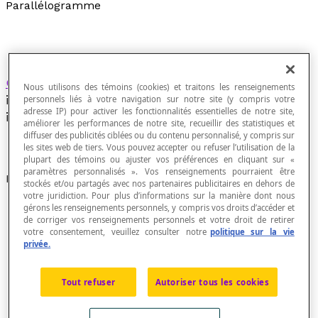
Parallélogramme
Quadrilatère
dont les côtés opposés sont
Nous utilisons des témoins (cookies) et traitons les renseignements
isométriques et dont les angles opposés sont
personnels liés à votre navigation sur notre site (y compris votre
adresse IP) pour activer les fonctionnalités essentielles de notre site,
isométriques.
améliorer les performances de notre site, recueillir des statistiques et
diffuser des publicités ciblées ou du contenu personnalisé, y compris sur
les sites web de tiers. Vous pouvez accepter ou refuser l’utilisation de la
plupart des témoins ou ajuster vos préférences en cliquant sur «
paramètres personnalisés ». Vos renseignements pourraient être
Propriétés
stockés et/ou partagés avec nos partenaires publicitaires en dehors de
votre juridiction. Pour plus d’informations sur la manière dont nous
Un parallélogramme est un quadrilatère dont les
gérons les renseignements personnels, y compris vos droits d’accéder et
de corriger vos renseignements personnels et votre droit de retirer
côtés opposés sont parallèles deux à deux.
votre consentement, veuillez consulter notre
politique sur la vie
En général, un parallélogramme ne possède pas
privée.
d'axe de symétrie. Toutefois sauf s'il est rectangle
(comportant des angles droits) ou isocèle (ayant des
Tout refuser
Autoriser tous les cookies
côtés adjacents isométriques), le parallélogramme
comporte deux axes de symétrie perpendiculaires.
Dans ces cas, le parallélogramme appartient à la