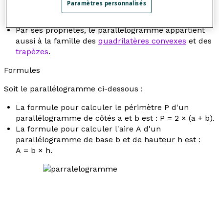
Paramètres personnalisés
classe des
rectangles
ou des
losanges
, ou les deux
(
carré
).
Par ses propriétés, le parallélogramme appartient
aussi à la famille des
quadrilatères convexes
et des
trapèzes
.
Formules
Soit le parallélogramme ci-dessous :
La formule pour calculer le périmètre
P
d'un
parallélogramme de côtés
a
et
b
est :
P
= 2 × (
a
+
b
).
La formule pour calculer l'aire
A
d'un
parallélogramme de base
b
et de hauteur
h
est :
A
=
b
×
h.