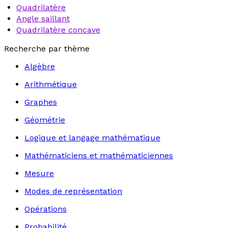
Quadrilatère
Angle saillant
Quadrilatère concave
Recherche par thème
Algèbre
Arithmétique
Graphes
Géométrie
Logique et langage mathématique
Mathématiciens et mathématiciennes
Mesure
Modes de représentation
Opérations
Probabilité