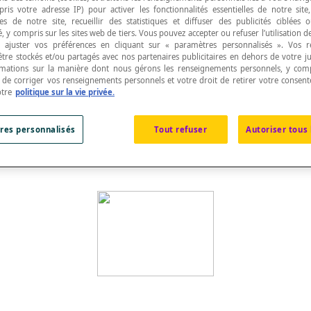
pris votre adresse IP) pour activer les fonctionnalités essentielles de notre site
s de notre site, recueillir des statistiques et diffuser des publicités ciblées
, y compris sur les sites web de tiers. Vous pouvez accepter ou refuser l’utilisation d
 ajuster vos préférences en cliquant sur « paramètres personnalisés ». Vos 
être stockés et/ou partagés avec nos partenaires publicitaires en dehors de votre ju
rmations sur la manière dont nous gérons les renseignements personnels, y comp
us les angles intérieurs sont saillants.
t de corriger vos renseignements personnels et votre droit de retirer votre consent
otre
politique sur la vie privée.
térieurs est
rentrant
.
res personnalisés
Tout refuser
Autoriser tous 