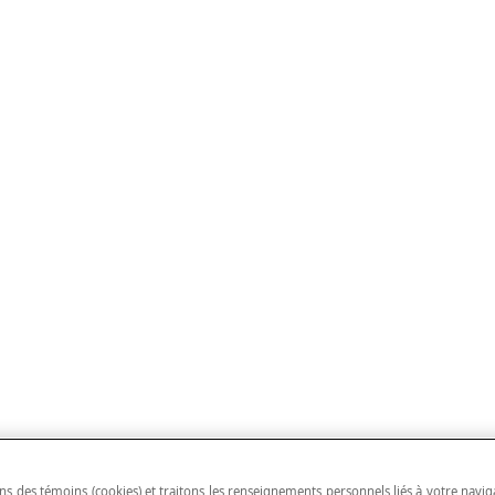
ns des témoins (cookies) et traitons les renseignements personnels liés à votre navig