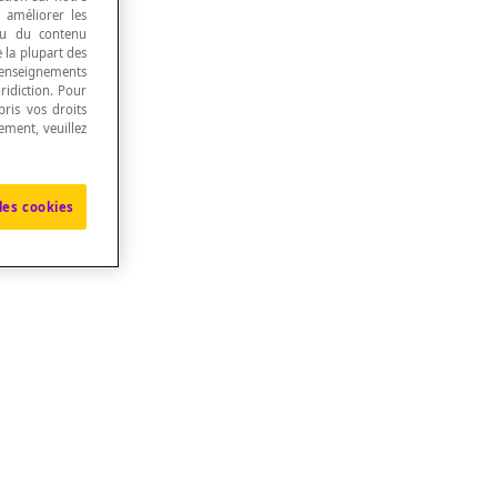
, améliorer les
 ou du contenu
e la plupart des
renseignements
ridiction. Pour
ris vos droits
ement, veuillez
les cookies