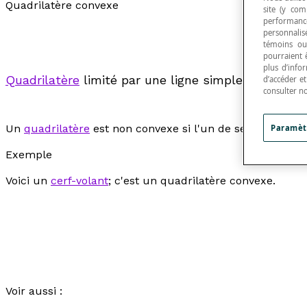
Quadrilatère convexe
site (y com
performance
personnalisé
témoins ou
pourraient 
plus d’info
Quadrilatère
limité par une ligne simple et dont to
d’accéder e
consulter n
Un
quadrilatère
est non convexe si l'un de ses angles in
Paramèt
Exemple
Voici un
cerf-volant
; c'est un quadrilatère convexe.
Voir aussi :