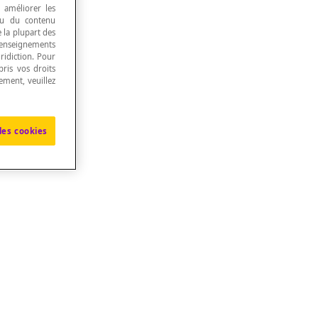
, améliorer les
 ou du contenu
e la plupart des
renseignements
ridiction. Pour
ris vos droits
ement, veuillez
les cookies