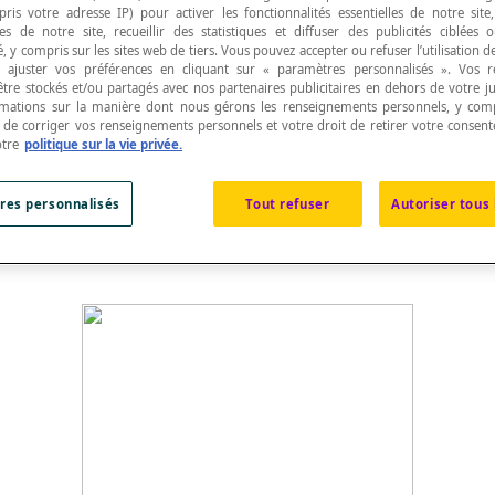
pris votre adresse IP) pour activer les fonctionnalités essentielles de notre site
s de notre site, recueillir des statistiques et diffuser des publicités ciblées
, y compris sur les sites web de tiers. Vous pouvez accepter ou refuser l’utilisation d
 ajuster vos préférences en cliquant sur « paramètres personnalisés ». Vos 
être stockés et/ou partagés avec nos partenaires publicitaires en dehors de votre ju
rmations sur la manière dont nous gérons les renseignements personnels, y comp
 d’un angle plat et celle d’un angle plein.
t de corriger vos renseignements personnels et votre droit de retirer votre consent
otre
politique sur la vie privée.
res personnalisés
Tout refuser
Autoriser tous 
ntre 180° et 360°.