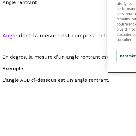
Angle rentrant
site (y com
performance
personnalisé
témoins ou
pourraient 
plus d’info
Angle
dont la mesure
est comprise entre la mesure
d’accéder e
consulter n
Paramèt
En degrés, la mesure d’un angle rentrant est comprise e
Exemple
L'angle AOB ci-dessous est un angle rentrant.