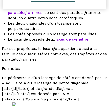
Les losanges appartiennent aussi à la classe des
parallélogrammes
; ce sont des parallélogrammes
dont les quatre côtés sont isométriques.
Les deux diagonales d'un losange sont
perpendiculaires.
Les côtés opposés d'un losange sont parallèles.
Le losange possède deux
axes de symétrie
.
Par ses propriétés, le losange appartient aussi à la
famille des quadrilatères convexes, des trapèzes et des
parallélogrammes.
Formules
Le périmètre
P
d'un losange de côté
c
est donné par :
P
= 4
c
. L'aire
A
d'un losange de petite diagonale
[latex]d[/latex] et de grande diagonale
[latex]D[/latex] est donnée par :
A
=
[latex]\frac{D\space ×\space d}{2}[/latex]
.