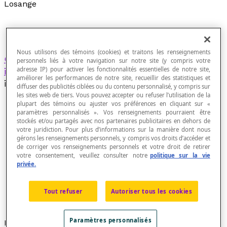
Losange
Nous utilisons des témoins (cookies) et traitons les renseignements
Quadrilatère
dont les quatre côtés sont
personnels liés à votre navigation sur notre site (y compris votre
adresse IP) pour activer les fonctionnalités essentielles de notre site,
isométriques
et dont les angles opposés sont
améliorer les performances de notre site, recueillir des statistiques et
isométriques.
diffuser des publicités ciblées ou du contenu personnalisé, y compris sur
les sites web de tiers. Vous pouvez accepter ou refuser l’utilisation de la
plupart des témoins ou ajuster vos préférences en cliquant sur «
paramètres personnalisés ». Vos renseignements pourraient être
stockés et/ou partagés avec nos partenaires publicitaires en dehors de
votre juridiction. Pour plus d’informations sur la manière dont nous
gérons les renseignements personnels, y compris vos droits d’accéder et
de corriger vos renseignements personnels et votre droit de retirer
votre consentement, veuillez consulter notre
politique sur la vie
privée.
Tout refuser
Autoriser tous les cookies
Paramètres personnalisés
Propriétés