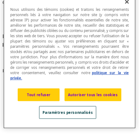
Côtés isométriques
Nous utilisons des témoins (cookies) et traitons les renseignements
personnels liés à votre navigation sur notre site (y compris votre
adresse IP) pour activer les fonctionnalités essentielles de notre site,
améliorer les performances de notre site, recueillir des statistiques et
diffuser des publicités ciblées ou du contenu personnalisé, y compris sur
Dans une figure géométrique ou plusieurs figures
les sites web de tiers. Vous pouvez accepter ou refuser l’utilisation de la
plupart des témoins ou ajuster vos préférences en cliquant sur «
géométriques, côtés de même mesure.
paramètres personnalisés ». Vos renseignements pourraient être
stockés et/ou partagés avec nos partenaires publicitaires en dehors de
votre juridiction. Pour plus d’informations sur la manière dont nous
gérons les renseignements personnels, y compris vos droits d’accéder et
de corriger vos renseignements personnels et votre droit de retirer
Exemples
votre consentement, veuillez consulter notre
politique sur la vie
privée.
Dans la figure ci-dessous, les côtés AB et A'B' sont
isométriques; les côtés AC et A'C' sont isométriques.
Tout refuser
Autoriser tous les cookies
Paramètres personnalisés