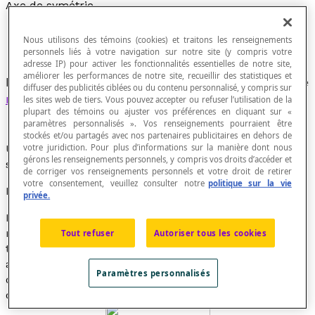
Axe de symétrie
Nous utilisons des témoins (cookies) et traitons les renseignements
personnels liés à votre navigation sur notre site (y compris votre
adresse IP) pour activer les fonctionnalités essentielles de notre site,
améliorer les performances de notre site, recueillir des statistiques et
Droite qui sépare une figure et son image par une
diffuser des publicités ciblées ou du contenu personnalisé, y compris sur
réflexion
.
les sites web de tiers. Vous pouvez accepter ou refuser l’utilisation de la
plupart des témoins ou ajuster vos préférences en cliquant sur «
paramètres personnalisés ». Vos renseignements pourraient être
stockés et/ou partagés avec nos partenaires publicitaires en dehors de
Une figure a donc un axe de symétrie si on peut la
votre juridiction. Pour plus d’informations sur la manière dont nous
gérons les renseignements personnels, y compris vos droits d’accéder et
superposer sur elle-même par un pliage selon cet axe.
de corriger vos renseignements personnels et votre droit de retirer
votre consentement, veuillez consulter notre
politique sur la vie
Propriété
privée.
Des figures planes telles que le disque, le carré, le
rectangle, le triangle isocèle ou le trapèze isocèle, le
Tout refuser
Autoriser tous les cookies
triangle équilatéral, les polygones réguliers, etc.
admettent au moins un axe de symétrie. Le carré a
Paramètres personnalisés
quatre axes de symétrie, un rectangle ou un losange
quelconque en ont deux, etc.