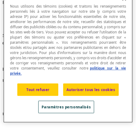
Équilatéral
Nous utilisons des témoins (cookies) et traitons les renseignements
personnels liés à votre navigation sur notre site (y compris votre
adresse IP) pour activer les fonctionnalités essentielles de notre site,
améliorer les performances de notre site, recueillir des statistiques et
diffuser des publicités ciblées ou du contenu personnalisé, y compris sur
les sites web de tiers. Vous pouvez accepter ou refuser l’utilisation de la
Se dit d’une figure géométrique dont tous les
plupart des témoins ou ajuster vos préférences en cliquant sur «
côtés sont isométriques.
paramètres personnalisés ». Vos renseignements pourraient être
stockés et/ou partagés avec nos partenaires publicitaires en dehors de
votre juridiction. Pour plus d’informations sur la manière dont nous
gérons les renseignements personnels, y compris vos droits d’accéder et
de corriger vos renseignements personnels et votre droit de retirer
votre consentement, veuillez consulter notre
politique sur la vie
Exemples
privée.
Un triangle équiangle est équilatéral :
Tout refuser
Autoriser tous les cookies
Paramètres personnalisés
Un carré est équilatéral :