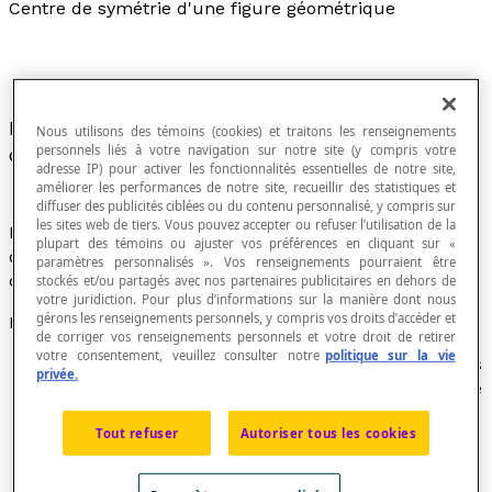
Centre de symétrie d'une figure géométrique
Point tel que tous les points de la figure soient
Nous utilisons des témoins (cookies) et traitons les renseignements
personnels liés à votre navigation sur notre site (y compris votre
deux à deux
symétriques
par rapport à ce point.
adresse IP) pour activer les fonctionnalités essentielles de notre site,
améliorer les performances de notre site, recueillir des statistiques et
diffuser des publicités ciblées ou du contenu personnalisé, y compris sur
les sites web de tiers. Vous pouvez accepter ou refuser l’utilisation de la
Le centre de symétrie d'une figure est ainsi le centre
plupart des témoins ou ajuster vos préférences en cliquant sur «
d'une
symétrie centrale
qui applique cette figure sur
paramètres personnalisés ». Vos renseignements pourraient être
celle-même.
stockés et/ou partagés avec nos partenaires publicitaires en dehors de
votre juridiction. Pour plus d’informations sur la manière dont nous
gérons les renseignements personnels, y compris vos droits d’accéder et
Exemples
de corriger vos renseignements personnels et votre droit de retirer
votre consentement, veuillez consulter notre
politique sur la vie
Chaque extrémité d'un segment dont les extrémités
privée.
sont sur le pourtour du polygone et qui passe par le
centre O de ce
polygone régulier
est à égale
Tout refuser
Autoriser tous les cookies
distance du point O. Le centre O est ainsi le centre
de symétrie de la figure.