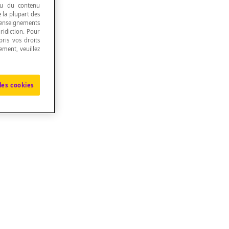
 ou du contenu
e la plupart des
renseignements
ridiction. Pour
ris vos droits
ement, veuillez
servation.
les cookies