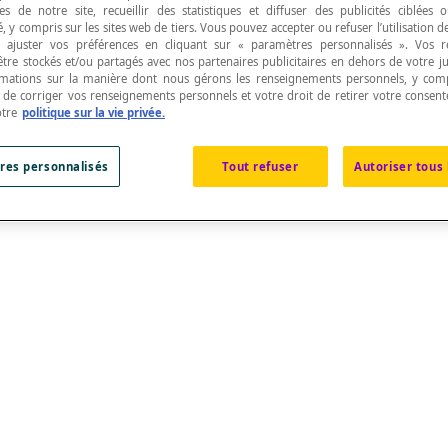
s de notre site, recueillir des statistiques et diffuser des publicités ciblées
, y compris sur les sites web de tiers. Vous pouvez accepter ou refuser l’utilisation d
 ajuster vos préférences en cliquant sur « paramètres personnalisés ». Vos 
être stockés et/ou partagés avec nos partenaires publicitaires en dehors de votre ju
rmations sur la manière dont nous gérons les renseignements personnels, y comp
t de corriger vos renseignements personnels et votre droit de retirer votre consent
otre
politique sur la vie privée.
osition centrale dans un ensemble de données d'ob
res personnalisés
Tout refuser
Autoriser tous 