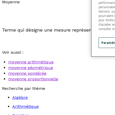
Moyenne
performance
personnalisé
témoins ou
pourraient 
plus d’info
d’accéder e
consulter n
Terme qui désigne une mesure représentant une p
Paramèt
Voir aussi :
moyenne arithmétique
moyenne géométrique
moyenne pondérée
moyenne proportionnelle
Recherche par thème
Algèbre
Arithmétique