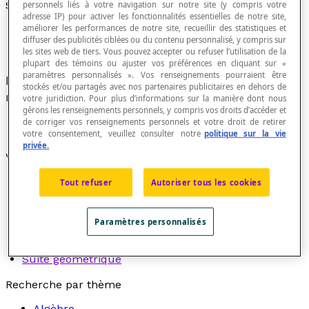
Suite numérique
personnels liés à votre navigation sur notre site (y compris votre
adresse IP) pour activer les fonctionnalités essentielles de notre site,
améliorer les performances de notre site, recueillir des statistiques et
diffuser des publicités ciblées ou du contenu personnalisé, y compris sur
les sites web de tiers. Vous pouvez accepter ou refuser l’utilisation de la
plupart des témoins ou ajuster vos préférences en cliquant sur «
paramètres personnalisés ». Vos renseignements pourraient être
Fonction de l'ensemble des nombres naturels
stockés et/ou partagés avec nos partenaires publicitaires en dehors de
non nuls dans l'ensemble des nombres réels.
votre juridiction. Pour plus d’informations sur la manière dont nous
gérons les renseignements personnels, y compris vos droits d’accéder et
de corriger vos renseignements personnels et votre droit de retirer
votre consentement, veuillez consulter notre
politique sur la vie
privée.
Voir aussi :
Suite arithmétique
Tout refuser
Autoriser tous les cookies
Suite convergente
Suite décimale
Paramètres personnalisés
Suite divergente
Suite finie
Suite géométrique
Recherche par thème
Algèbre