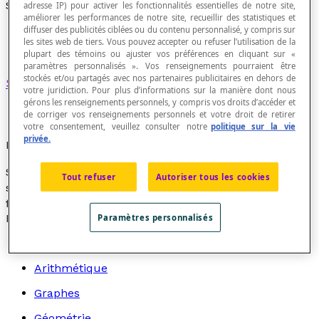
Suite finie
adresse IP) pour activer les fonctionnalités essentielles de notre site,
améliorer les performances de notre site, recueillir des statistiques et
diffuser des publicités ciblées ou du contenu personnalisé, y compris sur
les sites web de tiers. Vous pouvez accepter ou refuser l’utilisation de la
plupart des témoins ou ajuster vos préférences en cliquant sur «
paramètres personnalisés ». Vos renseignements pourraient être
stockés et/ou partagés avec nos partenaires publicitaires en dehors de
Sous-ensemble
fini d'éléments d’une suite.
votre juridiction. Pour plus d’informations sur la manière dont nous
gérons les renseignements personnels, y compris vos droits d’accéder et
de corriger vos renseignements personnels et votre droit de retirer
votre consentement, veuillez consulter notre
politique sur la vie
privée.
Exemple
Si on considère la suite des
nombres pairs
, alors la
Tout refuser
Autoriser tous les cookies
suite des nombres pairs inférieurs à 100 est une suite
finie.
Recherche par thème
Paramètres personnalisés
Algèbre
Arithmétique
Graphes
Géométrie