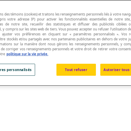
ns des témoins (cookies) et traitons les renseignements personnels liés à votre navig
pris votre adresse IP) pour activer les fonctionnalités essentielles de notre site
s de notre site, recueillir des statistiques et diffuser des publicités ciblées
, y compris sur les sites web de tiers. Vous pouvez accepter ou refuser l’utilisation d
 ajuster vos préférences en cliquant sur « paramètres personnalisés ». Vos 
être stockés et/ou partagés avec nos partenaires publicitaires en dehors de votre ju
rmations sur la manière dont nous gérons les renseignements personnels, y comp
t de corriger vos renseignements personnels et votre droit de retirer votre consent
otre
politique sur la vie privée.
polygonale
fermée.
sommet du polygone.
res personnalisés
Tout refuser
Autoriser tous 
un côté du polygone.
 de côtés :