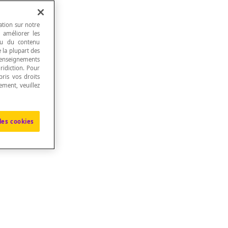
ation sur notre
, améliorer les
 ou du contenu
e la plupart des
renseignements
ridiction. Pour
ris vos droits
ement, veuillez
les cookies