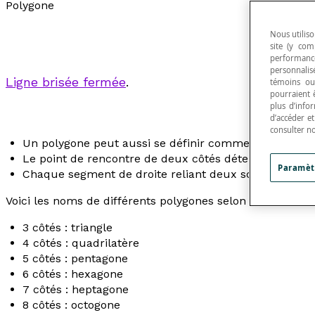
Polygone
Nous utiliso
site (y com
performance
personnalisé
Ligne brisée fermée
.
témoins ou
pourraient 
plus d’info
d’accéder e
consulter n
Un polygone peut aussi se définir comme une
ligne 
Le point de rencontre de deux côtés détermine un 
Paramèt
Chaque segment de droite reliant deux sommets est 
Voici les noms de différents polygones selon leur nombre
3 côtés : triangle
4 côtés : quadrilatère
5 côtés : pentagone
6 côtés : hexagone
7 côtés : heptagone
8 côtés : octogone