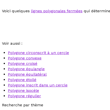
Voici quelques
lignes polygonales fermées
qui déterminen
Voir aussi :
Polygone circonscrit à un cercle
Polygone convexe
Polygone croisé
Polygone équiangle
Polygone équilatéral
Polygone étoilé
Polygone inscrit dans un cercle
Polygone isocèle
Polygone régulier
Recherche par thème