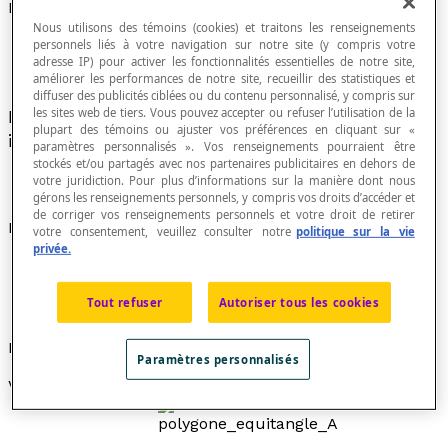
Polygone équiangle
Nous utilisons des témoins (cookies) et traitons les renseignements
personnels liés à votre navigation sur notre site (y compris votre
adresse IP) pour activer les fonctionnalités essentielles de notre site,
améliorer les performances de notre site, recueillir des statistiques et
diffuser des publicités ciblées ou du contenu personnalisé, y compris sur
les sites web de tiers. Vous pouvez accepter ou refuser l’utilisation de la
Polygone dont tous les
angles intérieurs
sont
plupart des témoins ou ajuster vos préférences en cliquant sur «
isométriques.
paramètres personnalisés ». Vos renseignements pourraient être
stockés et/ou partagés avec nos partenaires publicitaires en dehors de
votre juridiction. Pour plus d’informations sur la manière dont nous
gérons les renseignements personnels, y compris vos droits d’accéder et
de corriger vos renseignements personnels et votre droit de retirer
Propriétés
votre consentement, veuillez consulter notre
politique sur la vie
privée.
Un triangle équiangle est équilatéral.
Tout polygone équiangle n'est pas nécessairement
Tout refuser
Autoriser tous les cookies
équilatéral; par exemple, c'est le cas du rectangle.
Exemples
Paramètres personnalisés
Voici des polygones équiangles :