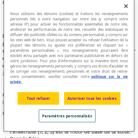
Motif
Nous utilisons des témoins (cookies) et traitons les renseignements
personnels liés à votre navigation sur notre site (y compris votre
adresse IP) pour activer les fonctionnalités essentielles de notre site,
améliorer les performances de notre site, recueillir des statistiques et
diffuser des publicités ciblées ou du contenu personnalisé, y compris sur
Dessin utilisé comme objet de base servant à
les sites web de tiers. Vous pouvez accepter ou refuser l’utilisation de la
produire des figures isométriques répétées pour
plupart des témoins ou ajuster vos préférences en cliquant sur «
recouvrir une surface, comme un
dallage
, ou pour
paramètres personnalisés ». Vos renseignements pourraient être
stockés et/ou partagés avec nos partenaires publicitaires en dehors de
créer une bordure, comme une
frise
, ou
votre juridiction. Pour plus d’informations sur la manière dont nous
ensemble de nombres utilisé pour suggérer une
gérons les renseignements personnels, y compris vos droits d’accéder et
de corriger vos renseignements personnels et votre droit de retirer
suite numérique
.
votre consentement, veuillez consulter notre
politique sur la vie
privée.
La répétition d'un motif est synonyme de
régularité
ou
Tout refuser
Autoriser tous les cookies
suite
.
Exemple
Paramètres personnalisés
Dans la suite de nombres 1, 2, 3, 1, 2 3, 1, 2, 3, ...,
l'ensemble {1, 2, 3} est le motif de base de la suite.