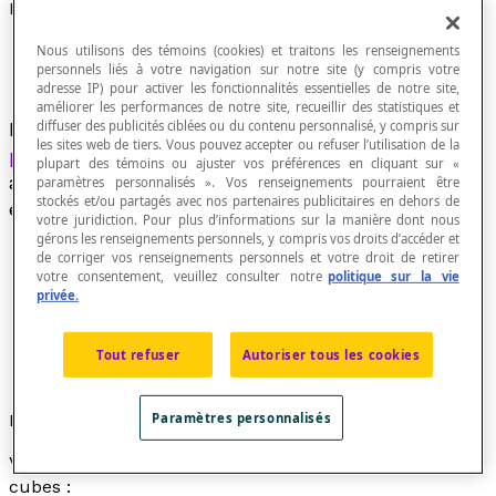
Pavage
Nous utilisons des témoins (cookies) et traitons les renseignements
personnels liés à votre navigation sur notre site (y compris votre
adresse IP) pour activer les fonctionnalités essentielles de notre site,
améliorer les performances de notre site, recueillir des statistiques et
diffuser des publicités ciblées ou du contenu personnalisé, y compris sur
Mode de remplissage de l'espace à l'aide de
les sites web de tiers. Vous pouvez accepter ou refuser l’utilisation de la
polyèdres
agencés de telle sorte qu'il n'y ait
plupart des témoins ou ajuster vos préférences en cliquant sur «
aucun espace libre entre les polyèdres ni aucun
paramètres personnalisés ». Vos renseignements pourraient être
stockés et/ou partagés avec nos partenaires publicitaires en dehors de
emboitement ou chevauchement de ceux-ci.
votre juridiction. Pour plus d’informations sur la manière dont nous
gérons les renseignements personnels, y compris vos droits d’accéder et
de corriger vos renseignements personnels et votre droit de retirer
votre consentement, veuillez consulter notre
politique sur la vie
privée.
Pour réaliser un pavage, il n'est pas nécessaire que
tous les polyèdres utilisés soient des
pavés
.
Lorsqu'il s'agit de remplir un espace plan à deux
Tout refuser
Autoriser tous les cookies
dimensions, on utilise plutôt le terme
dallage
.
Paramètres personnalisés
Exemple
Voici l'amorce d'un pavage de l'espace à l'aide de
cubes :