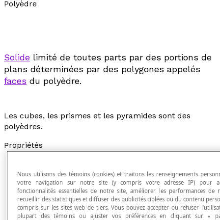
Polyèdre
Solide
limité de toutes parts par des portions de
plans déterminées par des polygones appelés
faces
du polyèdre.
Les cubes, les prismes et les pyramides sont des
polyèdres.
Propriétés
La surface d'un polyèdre est constituée de
polygones
.
Nous utilisons des témoins (cookies) et traitons les renseignements personn
votre navigation sur notre site (y compris votre adresse IP) pour ac
Chacune des arêtes d'un polyèdre est commune à
fonctionnalités essentielles de notre site, améliorer les performances de n
deux
faces adjacentes
.
recueillir des statistiques et diffuser des publicités ciblées ou du contenu pers
Chaque sommet est commun à au moins trois
compris sur les sites web de tiers. Vous pouvez accepter ou refuser l’utilisa
plupart des témoins ou ajuster vos préférences en cliquant sur « p
faces contiguës.