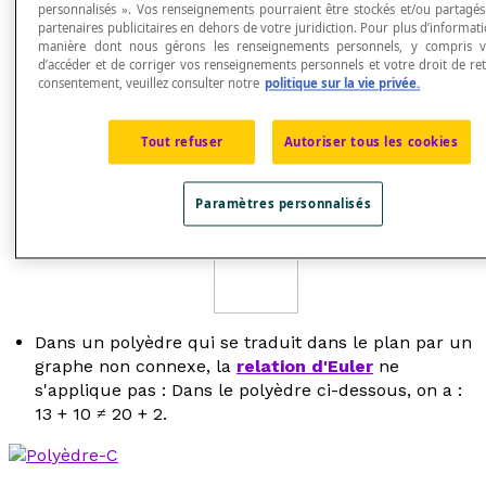
personnalisés ». Vos renseignements pourraient être stockés et/ou partagé
L'aire d'un polyèdre est la somme des aires de
partenaires publicitaires en dehors de votre juridiction. Pour plus d’informati
toutes ses faces.
manière dont nous gérons les renseignements personnels, y compris v
Le volume d'un polyèdre est la mesure de la
d’accéder et de corriger vos renseignements personnels et votre droit de ret
consentement, veuillez consulter notre
politique sur la vie privée.
portion de l'espace occupée par le polyèdre.
Dans un polyèdre qui se traduit dans le plan par un
graphe connexe, la
relation d'Euler
liant le nombre
Tout refuser
Autoriser tous les cookies
de sommets
S
, le nombre de faces
F
et le nombre
d'arêtes
A
est la suivante :
S
+
F
=
A
+ 2. Dans le
Paramètres personnalisés
polyèdre ci-dessous, on a : 8 + 6 = 12 + 2.
Dans un polyèdre qui se traduit dans le plan par un
graphe non connexe, la
relation d'Euler
ne
s'applique pas : Dans le polyèdre ci-dessous, on a :
13 + 10 ≠ 20 + 2.