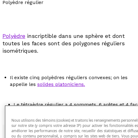
Polyèdre régulier
Polyèdre
inscriptible dans une sphère et dont
toutes les faces sont des polygones réguliers
isométriques.
Il existe cinq polyèdres réguliers convexes; on les
appelle les
solides platoniciens.
Le tétraèdre régulier a 4 sommets, 6 arêtes et 4 fac
Nous utilisons des témoins (cookies) et traitons les renseignements personnels
sur notre site (y compris votre adresse IP) pour activer les fonctionnalités ess
améliorer les performances de notre site, recueillir des statistiques et diffuse
ou du contenu personnalisé, y compris sur les sites web de tiers. Vous pou
L'hexaèdre régulier a 6 sommets, 12 arêtes et 8 face