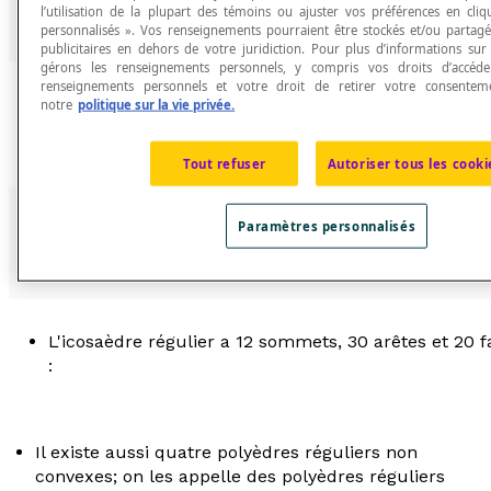
l’utilisation de la plupart des témoins ou ajuster vos préférences en cli
personnalisés ». Vos renseignements pourraient être stockés et/ou partagé
publicitaires en dehors de votre juridiction. Pour plus d’informations su
gérons les renseignements personnels, y compris vos droits d’accéd
renseignements personnels et votre droit de retirer votre consentemen
L'octaèdre régulier a 6 sommets, 12 arêtes et 8 faces
notre
politique sur la vie privée.
Tout refuser
Autoriser tous les cooki
Paramètres personnalisés
Le dodécaèdre régulier a 20 sommets, 30 arêtes et 
faces :
L'icosaèdre régulier a 12 sommets, 30 arêtes et 20 f
:
Il existe aussi quatre polyèdres réguliers non
convexes; on les appelle des polyèdres réguliers