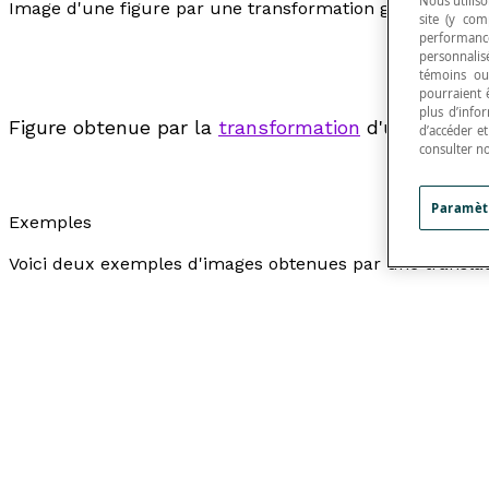
Nous utiliso
Image d'une figure par une transformation géométrique
site (y com
performance
personnalisé
témoins ou
pourraient 
plus d’info
Figure obtenue par la
transformation
d'une figure 
d’accéder e
consulter n
Paramèt
Exemples
Voici deux exemples d'images obtenues par une translat