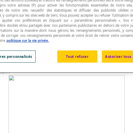
ns des témoins (cookies) et traitons les renseignements personnels liés à votre navig
pris votre adresse IP) pour activer les fonctionnalités essentielles de notre site
s de notre site, recueillir des statistiques et diffuser des publicités ciblées
, y compris sur les sites web de tiers. Vous pouvez accepter ou refuser l’utilisation d
 ajuster vos préférences en cliquant sur « paramètres personnalisés ». Vos 
être stockés et/ou partagés avec nos partenaires publicitaires en dehors de votre ju
rmations sur la manière dont nous gérons les renseignements personnels, y comp
initiale donnée.
t de corriger vos renseignements personnels et votre droit de retirer votre consent
otre
politique sur la vie privée.
res personnalisés
Tout refuser
Autoriser tous 
ion :