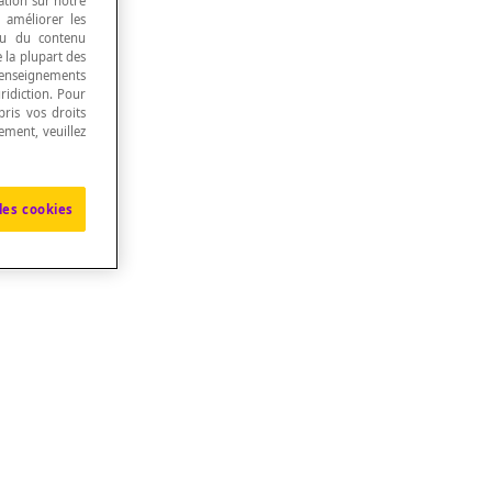
ation sur notre
, améliorer les
 ou du contenu
e la plupart des
renseignements
ridiction. Pour
ris vos droits
ement, veuillez
les cookies