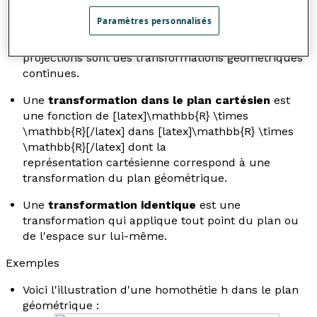
points voisins
dans la figure initiale a pour image un
Paramètres personnalisés
couple de
points voisins
. Les déplacements, les
retournements, les similitudes et les
projections sont des transformations géométriques
continues.
Une
transformation dans le plan cartésien
est
une fonction de [latex]\mathbb{R} \times
\mathbb{R}[/latex] dans [latex]\mathbb{R} \times
\mathbb{R}[/latex] dont la
représentation cartésienne correspond à une
transformation du plan géométrique.
Une
transformation identique
est une
transformation qui applique tout point du plan ou
de l'espace sur lui-même.
Exemples
Voici l'illustration d'une homothétie
h
dans le plan
géométrique :