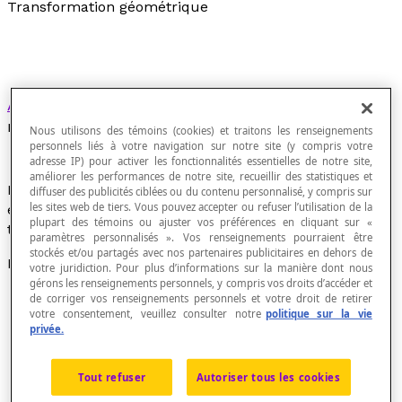
Transformation géométrique
Application
du plan ou de l'espace dans lui-
même.
Nous utilisons des témoins (cookies) et traitons les renseignements
personnels liés à votre navigation sur notre site (y compris votre
adresse IP) pour activer les fonctionnalités essentielles de notre site,
améliorer les performances de notre site, recueillir des statistiques et
Les
déplacements
, les
retournements
, les
similitudes
diffuser des publicités ciblées ou du contenu personnalisé, y compris sur
les sites web de tiers. Vous pouvez accepter ou refuser l’utilisation de la
et les
projections
sont des exemples de
plupart des témoins ou ajuster vos préférences en cliquant sur «
transformations géométriques.
paramètres personnalisés ». Vos renseignements pourraient être
stockés et/ou partagés avec nos partenaires publicitaires en dehors de
Propriétés
votre juridiction. Pour plus d’informations sur la manière dont nous
gérons les renseignements personnels, y compris vos droits d’accéder et
Une
transformation continue
est une
de corriger vos renseignements personnels et votre droit de retirer
votre consentement, veuillez consulter notre
politique sur la vie
transformation géométrique telle qu'il n'est pas
privée.
introduit de rupture ou de cassure dans l'objet
géométrique, c'est-à-dire que tout couple de
points
voisins
dans les images sont les images de
points
Tout refuser
Autoriser tous les cookies
voisins
dans la figure initiale et tout couple de