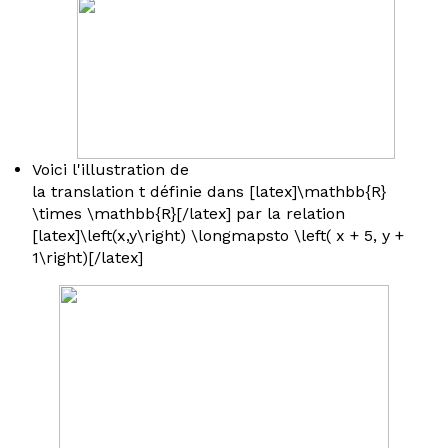
Voici l'illustration de
la translation
t
définie dans [latex]\mathbb{R}
\times \mathbb{R}[/latex] par la relation
[latex]\left(x,y\right) \longmapsto \left( x + 5, y +
1\right)[/latex]