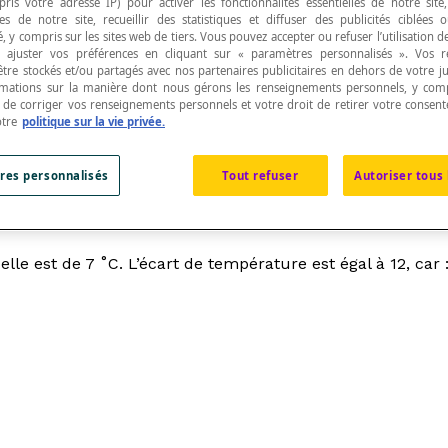
pris votre adresse IP) pour activer les fonctionnalités essentielles de notre site
s de notre site, recueillir des statistiques et diffuser des publicités ciblées
, y compris sur les sites web de tiers. Vous pouvez accepter ou refuser l’utilisation d
 ajuster vos préférences en cliquant sur « paramètres personnalisés ». Vos 
être stockés et/ou partagés avec nos partenaires publicitaires en dehors de votre ju
rmations sur la manière dont nous gérons les renseignements personnels, y comp
t de corriger vos renseignements personnels et votre droit de retirer votre consent
 deux valeurs données.
otre
politique sur la vie privée.
res personnalisés
Tout refuser
Autoriser tous 
le est de 7 ˚C. L’écart de température est égal à 12, car : 