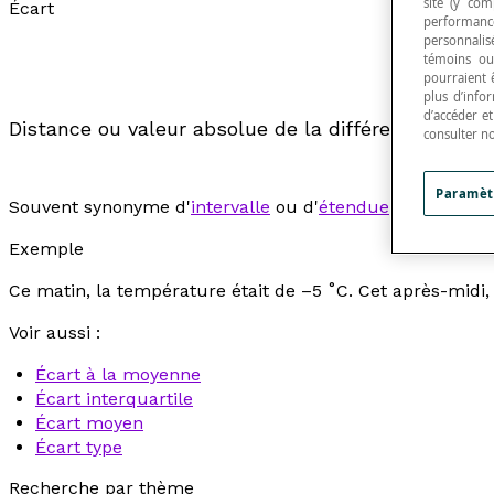
site (y com
Écart
performance
personnalisé
témoins ou
pourraient 
plus d’info
d’accéder e
Distance ou valeur absolue de la différence entre
consulter n
Paramèt
Souvent synonyme d'
intervalle
ou d'
étendue
.
Exemple
Ce matin, la température était de –5 ˚C. Cet après-midi, el
Voir aussi :
Écart à la moyenne
Écart interquartile
Écart moyen
Écart type
Recherche par thème