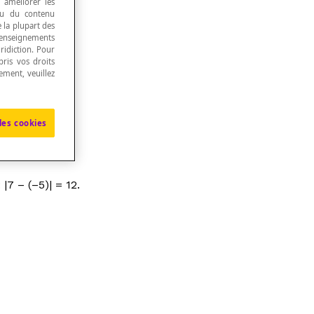
, améliorer les
 ou du contenu
e la plupart des
renseignements
ridiction. Pour
ris vos droits
ement, veuillez
les cookies
|7 – (–5)| = 12.